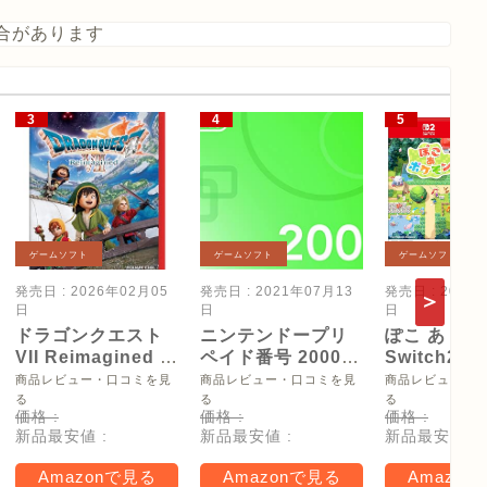
合があります
ゲームソフト
ゲームソフト
ゲームソフト
発売日 : 2026年02月05
発売日 : 2021年07月13
発売日 : 2026
日
日
日
ドラゴンクエスト
ニンテンドープリ
ぽこ あ ポケ
VII Reimagined -
ペイド番号 2000
Switch2
Switch2
円|オンラインコー
【Amazon.
商品レビュー・口コミを見
商品レビュー・口コミを見
商品レビュー・
ド版
リジナル特
る
る
る
価格 :
価格 :
価格 :
タモン型木
新品最安値 :
新品最安値 :
新品最安値 :
ー(サイズ約
16cm) 同梱
Amazonで見る
Amazonで見る
Amazon