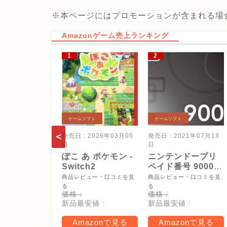
※本ページにはプロモーションが含まれる場
Amazonゲーム売上ランキング
ゲームソフト
ゲームソフト
発売日 : 2026年03月05
発売日 : 2021年07月13
日
日
ぽこ あ ポケモン -
ニンテンドープリ
Switch2
ペイド番号 9000
円|オンラインコー
商品レビュー・口コミを見
商品レビュー・口コミを見
ド版
る
る
価格 :
価格 :
新品最安値 :
新品最安値 :
Amazonで見る
Amazonで見る