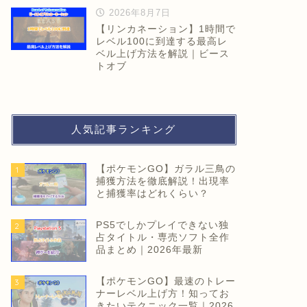
2026年8月7日
【リンカネーション】1時間で
レベル100に到達する最高レ
ベル上げ方法を解説｜ビース
トオブ
人気記事ランキング
【ポケモンGO】ガラル三鳥の
1
捕獲方法を徹底解説！出現率
と捕獲率はどれくらい？
PS5でしかプレイできない独
2
占タイトル・専売ソフト全作
品まとめ｜2026年最新
【ポケモンGO】最速のトレー
3
ナーレベル上げ方！知ってお
きたいテクニック一覧｜2026