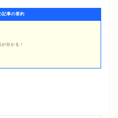
の記事の要約
品が分かる！
！