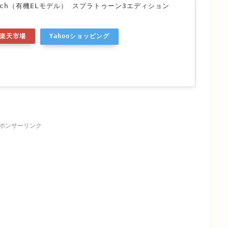
witch（有機ELモデル） スプラトゥーン3エディション
楽天市場
Yahooショッピング
ポンサーリンク