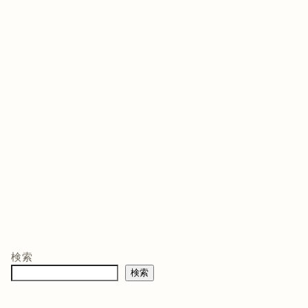
ゲームソフト
ゲームソフト
ゲー
年03月05
発売日 : 2021年07月13
発売日 : 2026年02月12
発売日
日
日
日
モン -
ニンテンドープリ
マリオテニス フィ
バイ
ペイド番号 5000
ーバー -Switch2
クイ
co.jpオ
円|オンラインコー
口コミを見
商品レビュー・口コミを見
商品レビュー・口コミを見
商品
典】メ
ド版
る
る
る
検索
価格 :
価格 :
価格 
製トレ
検索
新品最安値 :
新品最安値 :
新品
直径
 & デジ
で見る
Amazonで見る
Amazonで見る