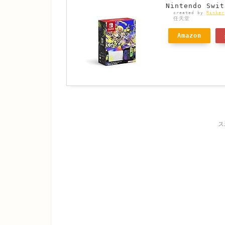
Nintendo S
created by
Rinker
任天堂
Amazon
ス