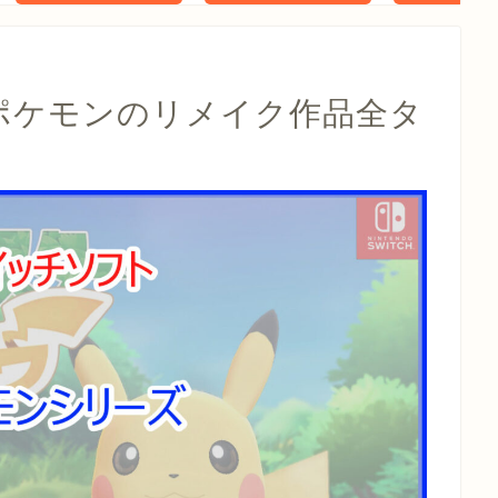
タル特典 家
らべったい
木」 配信
)】ポケモンのリメイク作品全タ