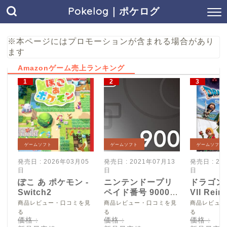
Pokelog｜ポケログ
※本ページにはプロモーションが含まれる場合があり
ます
Amazonゲーム売上ランキング
ゲームソフト
ゲームソフト
ゲームソフト
発売日 : 2026年03月05
発売日 : 2021年07月13
発売日 : 20
日
日
日
ぽこ あ ポケモン -
ニンテンドープリ
ドラゴン
Switch2
ペイド番号 9000
VII Reim
円|オンラインコー
Switch2
商品レビュー・口コミを見
商品レビュー・口コミを見
商品レビュー
ド版
る
る
る
価格 :
価格 :
価格 :