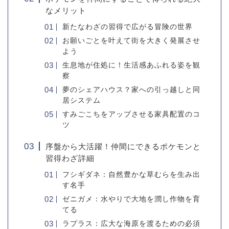
なメリット
新たなわざの習得で広がる冒険の世界
お願いごとを叶えて街を大きく発展させ
よう
生息地が住処に！生活感あふれる姿を観
察
夢のシェアハウス？家への引っ越しと同
居システム
すみごこちをアップさせる家具配置のコ
ツ
序盤から大活躍！仲間にできるポケモンと
習得わざ詳細
フシギダネ：自然豊かな草むらを生み出
す名手
ゼニガメ：水やりで大地を潤し作物を育
てる
ラプラス：広大な海原を渡るための必須