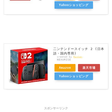
Yahooショッピング
二ンテンドースイッチ 2 (日本
語・国内専用)
created by
Rinker
NEXURISE
Amazon
楽天市場
Yahooショッピング
スポンサーリンク