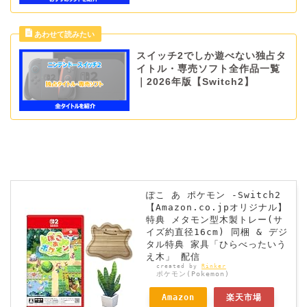
スイッチ2でしか遊べない独占タ
イトル・専売ソフト全作品一覧
｜2026年版【Switch2】
ぽこ あ ポケモン -Switch2
【Amazon.co.jpオリジナル】
特典 メタモン型木製トレー(サ
イズ約直径16cm) 同梱 & デジ
タル特典 家具「ひらべったいう
え木」 配信
created by
Rinker
ポケモン(Pokemon)
Amazon
楽天市場