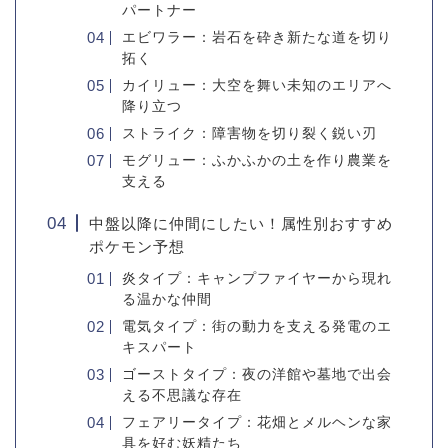
パートナー
エビワラー：岩石を砕き新たな道を切り
拓く
カイリュー：大空を舞い未知のエリアへ
降り立つ
ストライク：障害物を切り裂く鋭い刃
モグリュー：ふかふかの土を作り農業を
支える
中盤以降に仲間にしたい！属性別おすすめ
ポケモン予想
炎タイプ：キャンプファイヤーから現れ
る温かな仲間
電気タイプ：街の動力を支える発電のエ
キスパート
ゴーストタイプ：夜の洋館や墓地で出会
える不思議な存在
フェアリータイプ：花畑とメルヘンな家
具を好む妖精たち