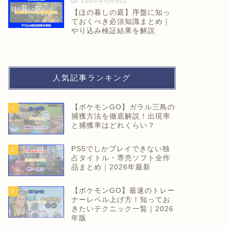
2026年8月6日
【ほの暮しの庭】序盤に知っ
ておくべき必須知識まとめ｜
やり込み検証結果を解説
人気記事ランキング
【ポケモンGO】ガラル三鳥の
1
捕獲方法を徹底解説！出現率
と捕獲率はどれくらい？
PS5でしかプレイできない独
2
占タイトル・専売ソフト全作
品まとめ｜2026年最新
【ポケモンGO】最速のトレー
3
ナーレベル上げ方！知ってお
きたいテクニック一覧｜2026
年版