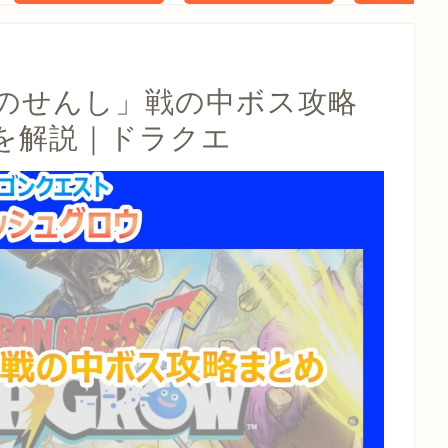
タル特典 家
らべったい
木」 配信
のせんし」戦の中ボス攻略
を解説｜ドラクエ