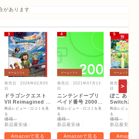
合があります
ゲームソフト
ゲームソフト
ゲームソフト
発売日 : 2026年02月05
発売日 : 2021年07月13
発売日 : 2026
日
日
日
ドラゴンクエスト
ニンテンドープリ
ぽこ あ ポケ
VII Reimagined -
ペイド番号 2000
Switch2
Switch2
円|オンラインコー
【Amazon.
商品レビュー・口コミを見
商品レビュー・口コミを見
商品レビュー・
ド版
リジナル特
る
る
る
価格 :
価格 :
価格 :
タモン型木
新品最安値 :
新品最安値 :
新品最安値 :
ー(サイズ約
16cm) 同梱
Amazonで見る
Amazonで見る
Amazon