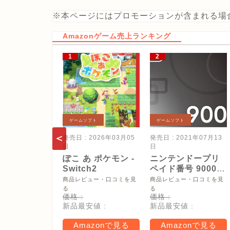
※本ページにはプロモーションが含まれる場
Amazonゲーム売上ランキング
ゲームソフト
ゲームソフト
発売日 : 2026年03月05
発売日 : 2021年07月13
日
日
ぽこ あ ポケモン -
ニンテンドープリ
Switch2
ペイド番号 9000
円|オンラインコー
商品レビュー・口コミを見
商品レビュー・口コミを見
ド版
る
る
価格 :
価格 :
新品最安値 :
新品最安値 :
Amazonで見る
Amazonで見る