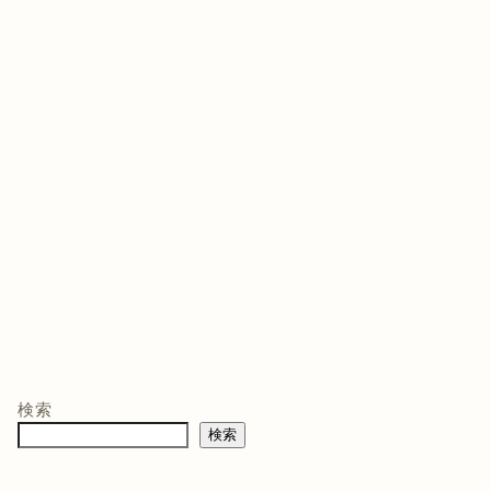
ゲームソフト
ゲームソフト
ゲー
年03月05
発売日 : 2021年07月13
発売日 : 2026年02月12
発売日
日
日
日
モン -
ニンテンドープリ
マリオテニス フィ
バイ
ペイド番号 5000
ーバー -Switch2
クイ
co.jpオ
円|オンラインコー
口コミを見
商品レビュー・口コミを見
商品レビュー・口コミを見
商品
典】メ
ド版
る
る
る
検索
価格 :
価格 :
価格 
製トレ
検索
新品最安値 :
新品最安値 :
新品
直径
 & デジ
で見る
Amazonで見る
Amazonで見る