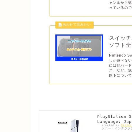
ャンルから
っているので
スイッチ
ソフト全作
Nintend
しか遊べない
には他ハー
ズ」など、魅
以下について
PlayStatio
Language: Jap
created by
Rinker
ソニー・インタラク