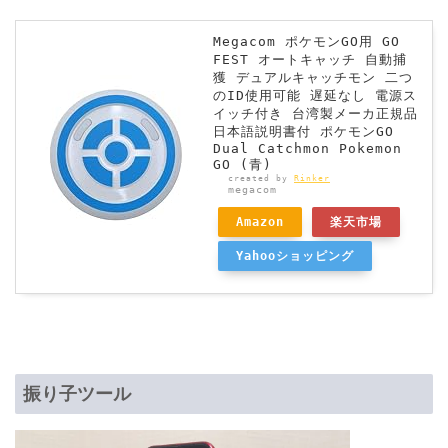
Megacom ポケモンGO用 GO
FEST オートキャッチ 自動捕
獲 デュアルキャッチモン 二つ
のID使用可能 遅延なし 電源ス
イッチ付き 台湾製メーカ正規品
日本語説明書付 ポケモンGO
Dual Catchmon Pokemon
GO (青)
created by
Rinker
megacom
Amazon
楽天市場
Yahooショッピング
振り子ツール