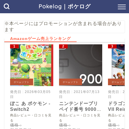
Pokelog｜ポケログ
※本ページにはプロモーションが含まれる場合があり
ます
Amazonゲーム売上ランキング
ゲームソフト
ゲームソフト
ゲームソフト
発売日 : 2026年03月05
発売日 : 2021年07月13
発売日 : 20
日
日
日
ぽこ あ ポケモン -
ニンテンドープリ
ドラゴン
Switch2
ペイド番号 9000
VII Reim
円|オンラインコー
Switch2
商品レビュー・口コミを見
商品レビュー・口コミを見
商品レビュー
ド版
る
る
る
価格 :
価格 :
価格 :