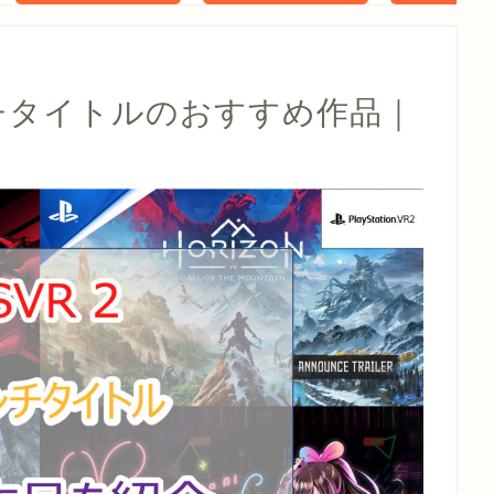
タル特典 家
らべったい
木」 配信
ンチタイトルのおすすめ作品｜