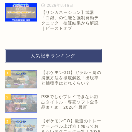
2026年8月6日
【リンカネーション】武器
「白銀」の性能と強制発動テ
クニック｜検証結果から解説
｜ビーストオブ
人気記事ランキング
【ポケモンGO】ガラル三鳥の
1
捕獲方法を徹底解説！出現率
と捕獲率はどれくらい？
PS5でしかプレイできない独
2
占タイトル・専売ソフト全作
品まとめ｜2026年最新
【ポケモンGO】最速のトレー
3
ナーレベル上げ方！知ってお
きたいテクニック一覧｜2026