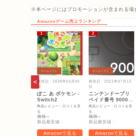
※本ページにはプロモーションが含まれる場
Amazonゲーム売上ランキング
ゲームソフト
ゲームソフト
発売日 : 2026年03月05
発売日 : 2021年07月13
日
日
ぽこ あ ポケモン -
ニンテンドープリ
Switch2
ペイド番号 9000
円|オンラインコー
商品レビュー・口コミを見
商品レビュー・口コミを見
ド版
る
る
価格 :
価格 :
新品最安値 :
新品最安値 :
Amazonで見る
Amazonで見る