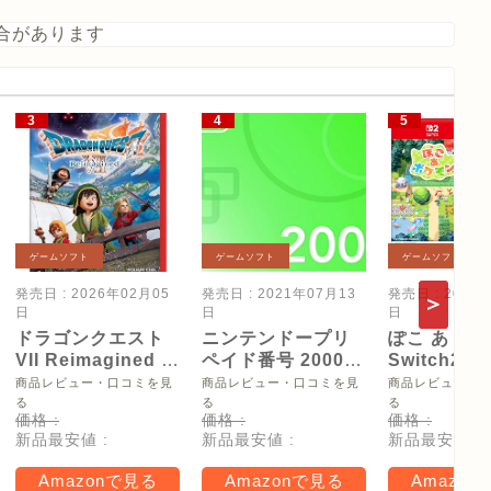
合があります
ゲームソフト
ゲームソフト
ゲームソフト
発売日 : 2026年02月05
発売日 : 2021年07月13
発売日 : 2026
日
日
日
ドラゴンクエスト
ニンテンドープリ
ぽこ あ ポケ
VII Reimagined -
ペイド番号 2000
Switch2
Switch2
円|オンラインコー
【Amazon.
商品レビュー・口コミを見
商品レビュー・口コミを見
商品レビュー・
ド版
リジナル特
る
る
る
価格 :
価格 :
価格 :
タモン型木
新品最安値 :
新品最安値 :
新品最安値 :
ー(サイズ約
16cm) 同梱
Amazonで見る
Amazonで見る
Amazon