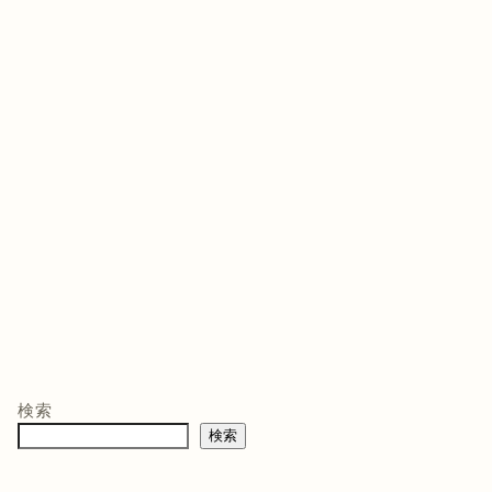
ゲームソフト
ゲームソフト
ゲー
年03月05
発売日 : 2021年07月13
発売日 : 2026年02月12
発売日
日
日
日
モン -
ニンテンドープリ
マリオテニス フィ
バイ
ペイド番号 5000
ーバー -Switch2
クイ
co.jpオ
円|オンラインコー
口コミを見
商品レビュー・口コミを見
商品レビュー・口コミを見
商品
典】メ
ド版
る
る
る
検索
価格 :
価格 :
価格 
製トレ
検索
新品最安値 :
新品最安値 :
新品
直径
 & デジ
で見る
Amazonで見る
Amazonで見る