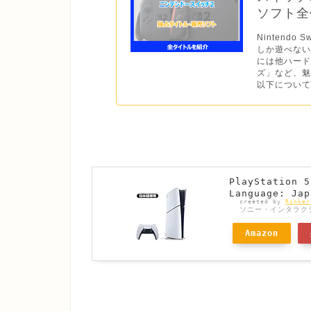
ソフト全作
Nintend
しか遊べない
には他ハー
ズ」など、魅
以下について
PlayStatio
Language: Jap
created by
Rinker
ソニー・インタラク
Amazon