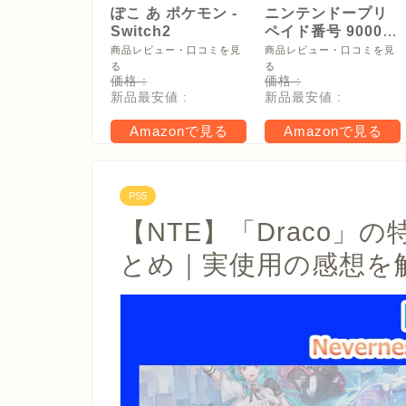
ぽこ あ ポケモン -
ニンテンドープリ
Switch2
ペイド番号 9000
円|オンラインコー
商品レビュー・口コミを見
商品レビュー・口コミを見
ド版
る
る
価格 :
価格 :
新品最安値 :
新品最安値 :
Amazonで見る
Amazonで見る
PS5
【NTE】「Draco
とめ｜実使用の感想を