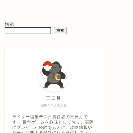
モン -
ニンテンドープリ
マリオテニス フィ
バイ
ペイド番号 5000
ーバー -Switch2
クイ
co.jpオ
円|オンラインコー
口コミを見
商品レビュー・口コミを見
商品レビュー・口コミを見
商品
典】メ
ド版
る
る
る
検索
価格 :
価格 :
価格 
製トレ
検索
新品最安値 :
新品最安値 :
新品
直径
 & デジ
で見る
Amazonで見る
Amazonで見る
具「ひ
うえ
三日月
編集デスク責任者
ライター編集デスク責任者の三日月で
す。 長年ゲームを趣味としており、実際
にプレイした経験をもとに、攻略情報や
ゲームに関する最新情報を発信していま