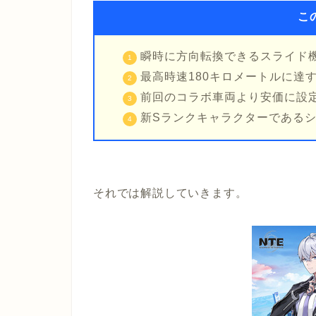
こ
瞬時に方向転換できるスライド
最高時速180キロメートルに達
前回のコラボ車両より安価に設
新Sランクキャラクターである
それでは解説していきます。