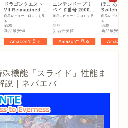
ドラゴンクエスト
ニンテンドープリ
ぽこ あ ポケ
VII Reimagined -
ペイド番号 2000
Switch2
Switch2
円|オンラインコー
【Amazon.
商品レビュー・口コミを見
商品レビュー・口コミを見
商品レビュー・
ド版
リジナル特
る
る
る
価格 :
価格 :
価格 :
タモン型木
新品最安値 :
新品最安値 :
新品最安値 :
ー(サイズ約
16cm) 同梱
Amazonで見る
Amazonで見る
Amazon
タル特典 家
らべったい
木」 配信
」の特殊機能「スライド」性能ま
解説｜ネバエバ