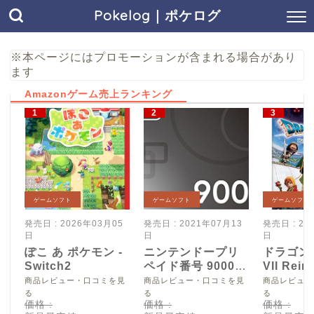
Pokelog｜ポケログ
※本ページにはプロモーションが含まれる場合があり
ます
Amazonゲーム売上ランキング
ゲームソフト
ゲームソフト
ゲームソフト
発売日 : 2026年03月05
発売日 : 2021年07月13
発売日 : 20
日
日
日
ぽこ あ ポケモン -
ニンテンドープリ
ドラゴン
Switch2
ペイド番号 9000
VII Reim
円|オンラインコー
Switch2
商品レビュー・口コミを見
商品レビュー・口コミを見
商品レビュー
ド版
る
る
る
価格 :
価格 :
価格 :