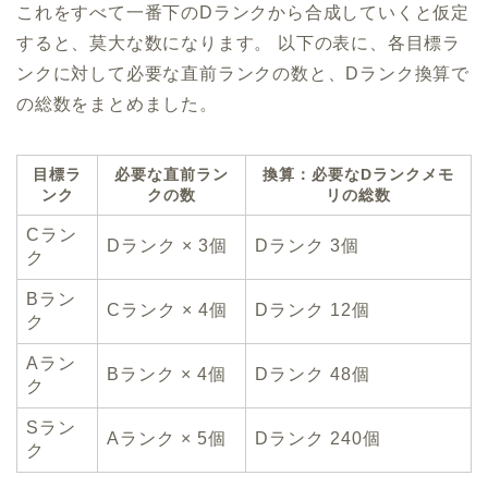
これをすべて一番下のDランクから合成していくと仮定
すると、莫大な数になります。 以下の表に、各目標ラ
ンクに対して必要な直前ランクの数と、Dランク換算で
の総数をまとめました。
目標ラ
必要な直前ラン
換算：必要なDランクメモ
ンク
クの数
リの総数
Cラン
Dランク × 3個
Dランク 3個
ク
Bラン
Cランク × 4個
Dランク 12個
ク
Aラン
Bランク × 4個
Dランク 48個
ク
Sラン
Aランク × 5個
Dランク 240個
ク