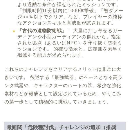
より過酷な条件が課せられたミッションです。
「制限時間10分以内に1000体撃破」「被ダメー
ジ○○％以下でクリア」など、プレイヤーの純粋
なアクションスキルと育成度が試されます。
「古代の遺物防衛戦」
： 大量に押し寄せるガー
ディアンや小型ガーディアンの群れから、指定
された拠点（あるいはNPC）を守り抜く防衛ミ
ッションです。 的確な指示と、広範囲を素早く
殲滅する能力が求められます。
これらのチャレンジをクリアするメリットは非常に大
きいです。 後述する「最強武器」のベースとなる高ラ
ンク武器や、キャラクターのハートの器、希少な強化
素材などが報酬として設定されているため、やりこみ
の第一歩として積極的に挑戦していきましょう。
最難関「危険種討伐」チャレンジの追加（推奨