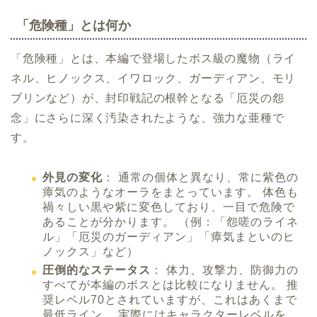
「危険種」とは何か
「危険種」とは、本編で登場したボス級の魔物（ライ
ネル、ヒノックス、イワロック、ガーディアン、モリ
ブリンなど）が、封印戦記の根幹となる「厄災の怨
念」にさらに深く汚染されたような、強力な亜種で
す。
外見の変化
： 通常の個体と異なり、常に紫色の
瘴気のようなオーラをまとっています。 体色も
禍々しい黒や紫に変色しており、一目で危険で
あることが分かります。 （例：「怨嗟のライネ
ル」「厄災のガーディアン」「瘴気まといのヒ
ノックス」など）
圧倒的なステータス
： 体力、攻撃力、防御力の
すべてが本編のボスとは比較になりません。 推
奨レベル70とされていますが、これはあくまで
最低ライン。 実際にはキャラクターレベルを