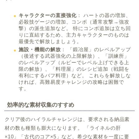
キャラクターの直接強化
： ハートの器の増加、
必殺技ゲージの増加、コンボ（通常攻撃→強攻
撃）の派生追加など。 特にコンボ追加は立ち回
りに直結するため、主力キャラクターのものは
最優先で解放しましょう。
施設・機能の解放
： 「鍛冶屋」のレベルアップ
（後述する武器強化の上限解放）、「訓練所」
のレベルアップ（ルピーでレベル上げできる上
限の解放）、「料理屋」のレシピ追加（戦闘を
有利にするバフ料理）など。 これらを解放しな
ければ、高難易度チャレンジの攻略は困難で
す。
効率的な素材収集のすすめ
クリア後のハイラルチャレンジは、要求される納品素
材の数も種類も膨大になります。 「ライネルの肝
×10」「古代のコア×5」など、希少な素材を一度に要