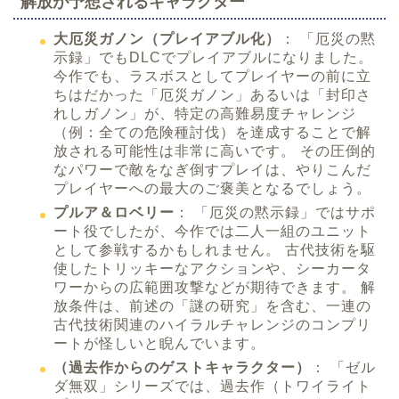
解放が予想されるキャラクター
大厄災ガノン（プレイアブル化）
： 「厄災の黙
示録」でもDLCでプレイアブルになりました。
今作でも、ラスボスとしてプレイヤーの前に立
ちはだかった「厄災ガノン」あるいは「封印さ
れしガノン」が、特定の高難易度チャレンジ
（例：全ての危険種討伐）を達成することで解
放される可能性は非常に高いです。 その圧倒的
なパワーで敵をなぎ倒すプレイは、やりこんだ
プレイヤーへの最大のご褒美となるでしょう。
プルア＆ロベリー
： 「厄災の黙示録」ではサポ
ート役でしたが、今作では二人一組のユニット
として参戦するかもしれません。 古代技術を駆
使したトリッキーなアクションや、シーカータ
ワーからの広範囲攻撃などが期待できます。 解
放条件は、前述の「謎の研究」を含む、一連の
古代技術関連のハイラルチャレンジのコンプリ
ートが怪しいと睨んでいます。
（過去作からのゲストキャラクター）
： 「ゼル
ダ無双」シリーズでは、過去作（トワイライト