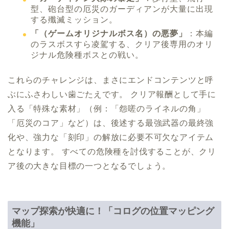
型、砲台型の厄災のガーディアンが大量に出現
する殲滅ミッション。
「（ゲームオリジナルボス名）の悪夢」
：本編
のラスボスすら凌駕する、クリア後専用のオリ
ジナル危険種ボスとの戦い。
これらのチャレンジは、まさにエンドコンテンツと呼
ぶにふさわしい歯ごたえです。 クリア報酬として手に
入る「特殊な素材」（例：「怨嗟のライネルの角」
「厄災のコア」など）は、後述する最強武器の最終強
化や、強力な「刻印」の解放に必要不可欠なアイテム
となります。 すべての危険種を討伐することが、クリ
ア後の大きな目標の一つとなるでしょう。
マップ探索が快適に！「コログの位置マッピング
機能」