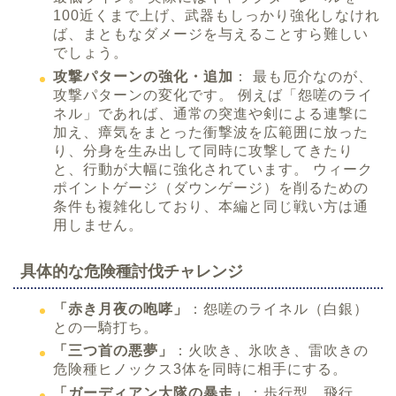
100近くまで上げ、武器もしっかり強化しなけれ
ば、まともなダメージを与えることすら難しい
でしょう。
攻撃パターンの強化・追加
： 最も厄介なのが、
攻撃パターンの変化です。 例えば「怨嗟のライ
ネル」であれば、通常の突進や剣による連撃に
加え、瘴気をまとった衝撃波を広範囲に放った
り、分身を生み出して同時に攻撃してきたり
と、行動が大幅に強化されています。 ウィーク
ポイントゲージ（ダウンゲージ）を削るための
条件も複雑化しており、本編と同じ戦い方は通
用しません。
具体的な危険種討伐チャレンジ
「赤き月夜の咆哮」
：怨嗟のライネル（白銀）
との一騎打ち。
「三つ首の悪夢」
：火吹き、氷吹き、雷吹きの
危険種ヒノックス3体を同時に相手にする。
「ガーディアン大隊の暴走」
：歩行型、飛行