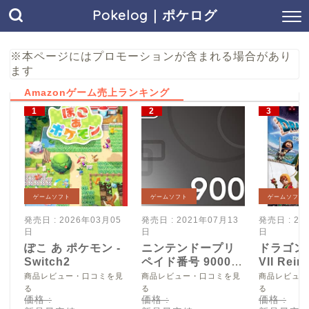
Pokelog｜ポケログ
※本ページにはプロモーションが含まれる場合があり
ます
Amazonゲーム売上ランキング
ゲームソフト
ゲームソフト
ゲームソフト
発売日 : 2026年03月05
発売日 : 2021年07月13
発売日 : 20
日
日
日
ぽこ あ ポケモン -
ニンテンドープリ
ドラゴン
Switch2
ペイド番号 9000
VII Reim
円|オンラインコー
Switch2
商品レビュー・口コミを見
商品レビュー・口コミを見
商品レビュー
ド版
る
る
る
価格 :
価格 :
価格 :