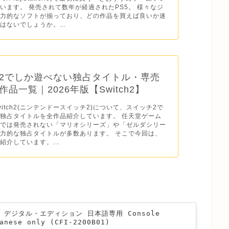
います。 発売されて数年が経過されたPS5。 様々なジ
魅力的なソフトが揃っており、どの作品を買えば良いか迷
はないでしょうか。...
2でしか遊べない独占タイトル・専売
品一覧｜2026年版【Switch2】
o Switch2(ニンテンドースイッチ2)について、スイッチ2で
独占タイトルを全作品紹介しています。 任天堂ゲーム
ドでは発売されない「マリオシリーズ」や「ゼルダシリー
力的な独占タイトルが多数あります。 そこで今回は、
紹介しています。...
n 5 デジタル・エディション 日本語専用 Console
anese only (CFI-2200B01)