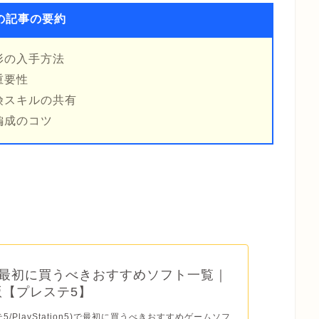
の記事の要約
形の入手方法
重要性
険スキルの共有
編成のコツ
】最初に買うべきおすすめソフト一覧｜
年版【プレステ5】
テ5/PlayStation5)で最初に買うべきおすすめゲームソフ