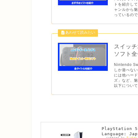
トを紹介して
ャンルから
っているので
スイッチ
ソフト全作
Nintend
しか遊べない
には他ハー
ズ」など、魅
以下について
PlayStatio
Language: Jap
created by
Rinker