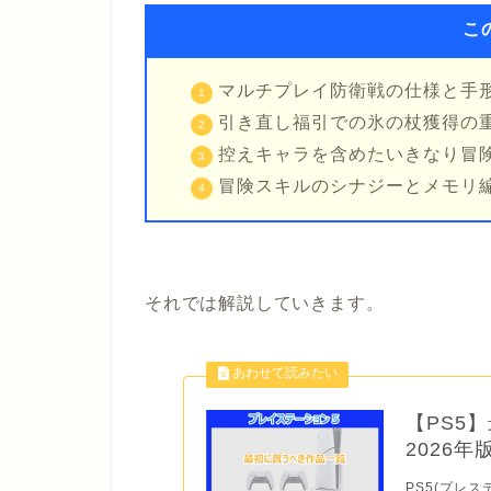
こ
マルチプレイ防衛戦の仕様と手
引き直し福引での氷の杖獲得の
控えキャラを含めたいきなり冒
冒険スキルのシナジーとメモリ
それでは解説していきます。
【PS5
2026
PS5(プレス