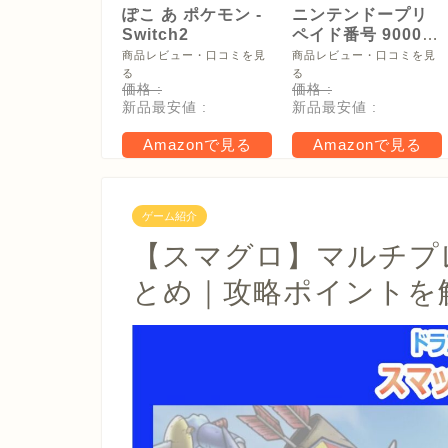
ぽこ あ ポケモン -
ニンテンドープリ
Switch2
ペイド番号 9000
円|オンラインコー
商品レビュー・口コミを見
商品レビュー・口コミを見
ド版
る
る
価格 :
価格 :
新品最安値 :
新品最安値 :
Amazonで見る
Amazonで見る
ゲーム紹介
【スマグロ】マルチプ
とめ｜攻略ポイントを