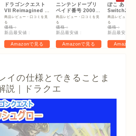
ドラゴンクエスト
ニンテンドープリ
ぽこ あ ポケ
VII Reimagined -
ペイド番号 2000
Switch2
Switch2
円|オンラインコー
【Amazon.
商品レビュー・口コミを見
商品レビュー・口コミを見
商品レビュー・
ド版
リジナル特
る
る
る
価格 :
価格 :
価格 :
タモン型木
新品最安値 :
新品最安値 :
新品最安値 :
ー(サイズ約
16cm) 同梱
Amazonで見る
Amazonで見る
Amazon
タル特典 家
らべったい
木」 配信
レイの仕様とできることま
解説｜ドラクエ