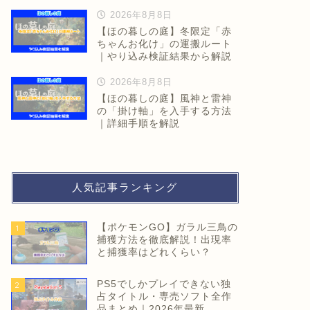
2026年8月8日
【ほの暮しの庭】冬限定「赤
ちゃんお化け」の運搬ルート
｜やり込み検証結果から解説
2026年8月8日
【ほの暮しの庭】風神と雷神
の「掛け軸」を入手する方法
｜詳細手順を解説
人気記事ランキング
【ポケモンGO】ガラル三鳥の
1
捕獲方法を徹底解説！出現率
と捕獲率はどれくらい？
PS5でしかプレイできない独
2
占タイトル・専売ソフト全作
品まとめ｜2026年最新