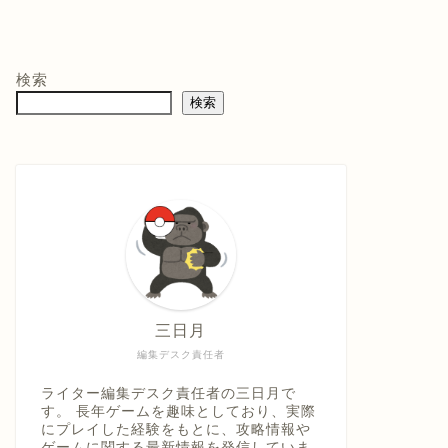
モン -
ニンテンドープリ
マリオテニス フィ
バイ
ペイド番号 5000
ーバー -Switch2
クイ
co.jpオ
円|オンラインコー
口コミを見
商品レビュー・口コミを見
商品レビュー・口コミを見
商品
典】メ
ド版
る
る
る
検索
価格 :
価格 :
価格 
製トレ
検索
新品最安値 :
新品最安値 :
新品
直径
 & デジ
で見る
Amazonで見る
Amazonで見る
具「ひ
うえ
三日月
編集デスク責任者
ライター編集デスク責任者の三日月で
す。 長年ゲームを趣味としており、実際
にプレイした経験をもとに、攻略情報や
ゲームに関する最新情報を発信していま