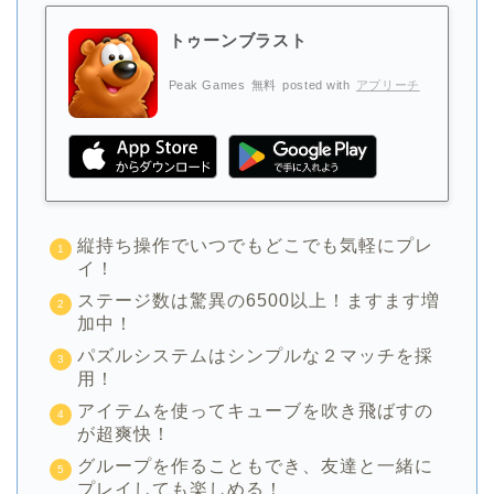
トゥーンブラスト
Peak Games
無料
posted with
アプリーチ
縦持ち操作でいつでもどこでも気軽にプレ
イ！
ステージ数は驚異の6500以上！ますます増
加中！
パズルシステムはシンプルな２マッチを採
用！
アイテムを使ってキューブを吹き飛ばすの
が超爽快！
グループを作ることもでき、友達と一緒に
プレイしても楽しめる！