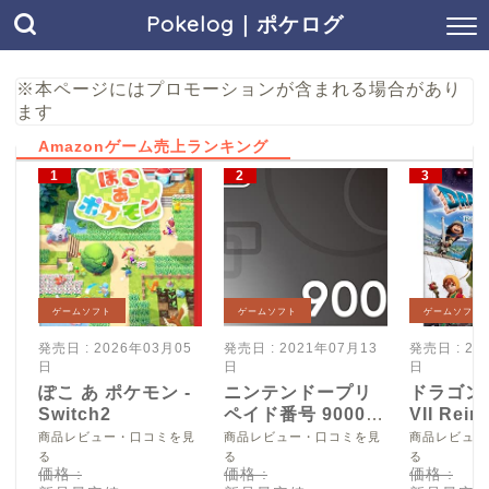
Pokelog｜ポケログ
※本ページにはプロモーションが含まれる場合があり
ます
Amazonゲーム売上ランキング
ゲームソフト
ゲームソフト
ゲームソフト
発売日 : 2026年03月05
発売日 : 2021年07月13
発売日 : 20
日
日
日
ぽこ あ ポケモン -
ニンテンドープリ
ドラゴン
Switch2
ペイド番号 9000
VII Reim
円|オンラインコー
Switch2
商品レビュー・口コミを見
商品レビュー・口コミを見
商品レビュー
ド版
る
る
る
価格 :
価格 :
価格 :