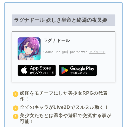
ラグナドール 妖しき皇帝と終焉の夜叉姫
ラグナドール
Grams, Inc
無料
posted with
アプリーチ
妖怪をモチーフにした美少女RPGの代表
作！
全てのキャラがLive2Dでヌルヌル動く！
美少女たちとは温泉や遊郭で交流する事が
可能！