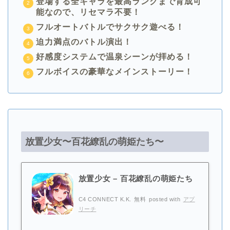
登場する全キャラを最高ランクまで育成可
能なので、リセマラ不要！
フルオートバトルでサクサク遊べる！
迫力満点のバトル演出！
好感度システムで温泉シーンが拝める！
フルボイスの豪華なメインストーリー！
放置少女〜百花繚乱の萌姫たち〜
放置少女 – 百花繚乱の萌姫たち
C4 CONNECT K.K.
無料
posted with
アプ
リーチ