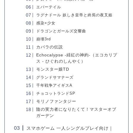
エバーテイル
ラグナドール 妖しき皇帝と終焉の夜叉姫
感染×少女
ドラゴンとガールズ交響曲
崩壊3rd
カバラの伝説
Echocalypse -緋紅の神約-（エコカリプ
ス - ひぐれのしんやく）
モンスター娘TD
グランドサマナーズ
千年戦争アイギスA
チョコットランドSP
モリノファンタジー
陰の実力者になりたくて！マスターオブ
ガーデン
スマホゲーム 一人シングルプレイ向け｜