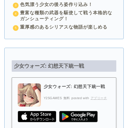
色気漂う少女の後ろ姿作り込み！
豊富な種類の武器を駆使して戦う本格的な
ガンシューティング！
重厚感のあるシリアスな物語が楽しめる
少女ウォーズ: 幻想天下統一戦
少女ウォーズ: 幻想天下統一戦
Y2SGAMES
無料
posted with
アプリーチ