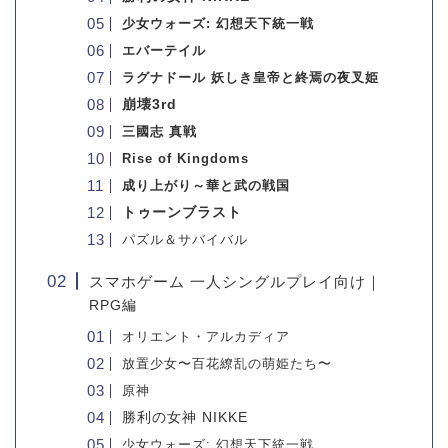
少女ウォーズ: 幻想天下統一戦
エバーテイル
ラグナドール 妖しき皇帝と終焉の夜叉姫
崩壊3rd
三國志 真戦
Rise of Kingdoms
成り上がり～華と武の戦国
トゥーンブラスト
パズル＆サバイバル
スマホゲーム 一人シングルプレイ向け｜
RPG編
オリエント・アルカディア
放置少女〜百花繚乱の萌姫たち〜
原神
勝利の女神 NIKKE
少女ウォーズ: 幻想天下統一戦