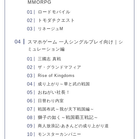
MMORPG
ロードモバイル
トモダチクエスト
リネージュM
スマホゲーム 一人シングルプレイ向け｜
シ
ミュレーション編
三國志 真戦
ザ・グランドマフィア
Rise of Kingdoms
成り上がり～華と武の戦国
おねがい社長！
日替わり内室
戦国布武～我が天下戦国編～
獅子の如く～戦国覇王戦記～
商人放浪記-あきんどの成り上がり道
モンスターカンパニー