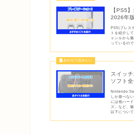
【PS5
2026
PS5(プレス
トを紹介して
ャンルから
っているので
スイッチ
ソフト全作
Nintend
しか遊べない
には他ハー
ズ」など、魅
以下について