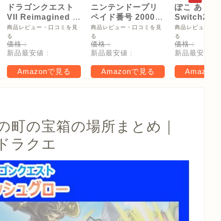
ドラゴンクエスト
ニンテンドープリ
ぽこ あ ポケ
VII Reimagined -
ペイド番号 2000
Switch2
Switch2
円|オンラインコー
【Amazon.
商品レビュー・口コミを見
商品レビュー・口コミを見
商品レビュー・
ド版
リジナル特
る
る
る
価格 :
価格 :
価格 :
タモン型木
新品最安値 :
新品最安値 :
新品最安値 :
ー(サイズ約
16cm) 同梱
Amazonで見る
Amazonで見る
Amazon
タル特典 家
らべったい
木」 配信
の町の宝箱の場所まとめ｜
｜ドラクエ