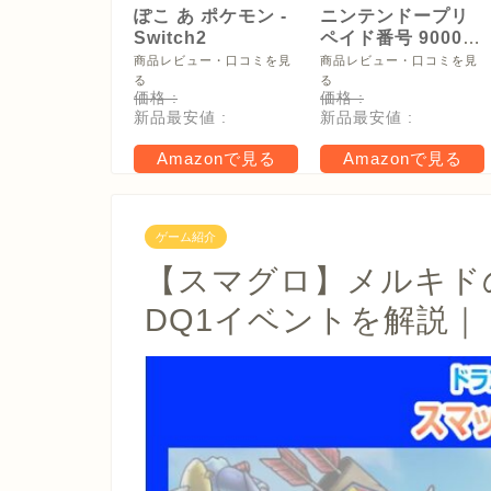
ぽこ あ ポケモン -
ニンテンドープリ
Switch2
ペイド番号 9000
円|オンラインコー
商品レビュー・口コミを見
商品レビュー・口コミを見
ド版
る
る
価格 :
価格 :
新品最安値 :
新品最安値 :
Amazonで見る
Amazonで見る
ゲーム紹介
【スマグロ】メルキド
DQ1イベントを解説