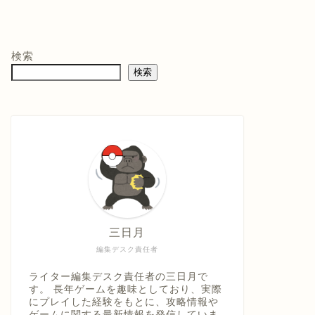
モン -
ニンテンドープリ
マリオテニス フィ
バイ
ペイド番号 5000
ーバー -Switch2
クイ
co.jpオ
円|オンラインコー
口コミを見
商品レビュー・口コミを見
商品レビュー・口コミを見
商品
典】メ
ド版
る
る
る
検索
価格 :
価格 :
価格 
製トレ
検索
新品最安値 :
新品最安値 :
新品
直径
 & デジ
で見る
Amazonで見る
Amazonで見る
具「ひ
うえ
三日月
編集デスク責任者
ライター編集デスク責任者の三日月で
す。 長年ゲームを趣味としており、実際
にプレイした経験をもとに、攻略情報や
ゲームに関する最新情報を発信していま