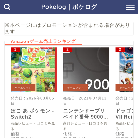
Pokelog｜ポケログ
※本ページにはプロモーションが含まれる場合があり
ます
Amazonゲーム売上ランキング
ゲームソフト
ゲームソフト
ゲームソフト
発売日 : 2026年03月05
発売日 : 2021年07月13
発売日 : 20
日
日
日
ぽこ あ ポケモン -
ニンテンドープリ
ドラゴン
Switch2
ペイド番号 9000
VII Reim
円|オンラインコー
Switch2
商品レビュー・口コミを見
商品レビュー・口コミを見
商品レビュー
ド版
る
る
る
価格 :
価格 :
価格 :