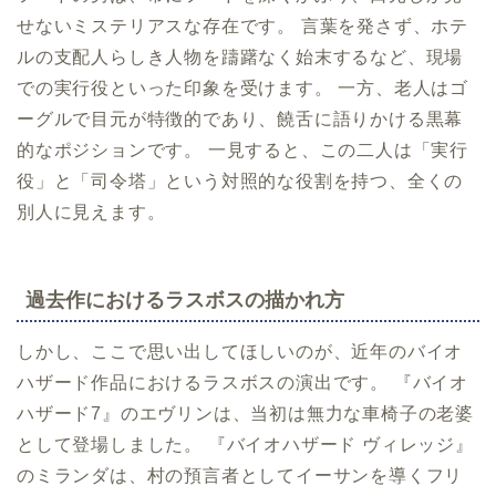
せないミステリアスな存在です。 言葉を発さず、ホテ
ルの支配人らしき人物を躊躇なく始末するなど、現場
での実行役といった印象を受けます。 一方、老人はゴ
ーグルで目元が特徴的であり、饒舌に語りかける黒幕
的なポジションです。 一見すると、この二人は「実行
役」と「司令塔」という対照的な役割を持つ、全くの
別人に見えます。
過去作におけるラスボスの描かれ方
しかし、ここで思い出してほしいのが、近年のバイオ
ハザード作品におけるラスボスの演出です。 『バイオ
ハザード7』のエヴリンは、当初は無力な車椅子の老婆
として登場しました。 『バイオハザード ヴィレッジ』
のミランダは、村の預言者としてイーサンを導くフリ