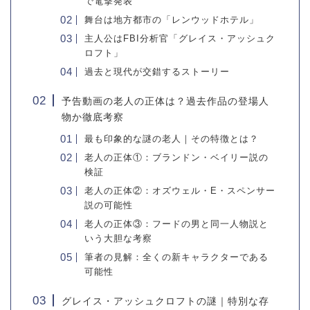
で電撃発表
舞台は地方都市の「レンウッドホテル」
主人公はFBI分析官「グレイス・アッシュク
ロフト」
過去と現代が交錯するストーリー
予告動画の老人の正体は？過去作品の登場人
物か徹底考察
最も印象的な謎の老人｜その特徴とは？
老人の正体①：ブランドン・ベイリー説の
検証
老人の正体②：オズウェル・E・スペンサー
説の可能性
老人の正体③：フードの男と同一人物説と
いう大胆な考察
筆者の見解：全くの新キャラクターである
可能性
グレイス・アッシュクロフトの謎｜特別な存