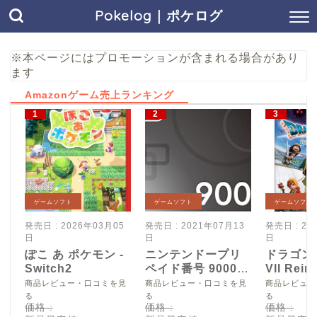
Pokelog｜ポケログ
※本ページにはプロモーションが含まれる場合があり
ます
Amazonゲーム売上ランキング
ゲームソフト
ゲームソフト
ゲームソフト
発売日 : 2026年03月05
発売日 : 2021年07月13
発売日 : 20
日
日
日
ぽこ あ ポケモン -
ニンテンドープリ
ドラゴン
Switch2
ペイド番号 9000
VII Reim
円|オンラインコー
Switch2
商品レビュー・口コミを見
商品レビュー・口コミを見
商品レビュー
ド版
る
る
る
価格 :
価格 :
価格 :