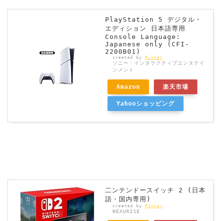
PlayStation 5 デジタル・
エディション 日本語専用
Console Language:
Japanese only (CFI-
2200B01)
created by
Rinker
ソニー・インタラクティブエンタテイ
ンメント
Amazon
楽天市場
Yahooショッピング
二ンテンドースイッチ 2 (日本
語・国内専用)
created by
Rinker
NEXURISE