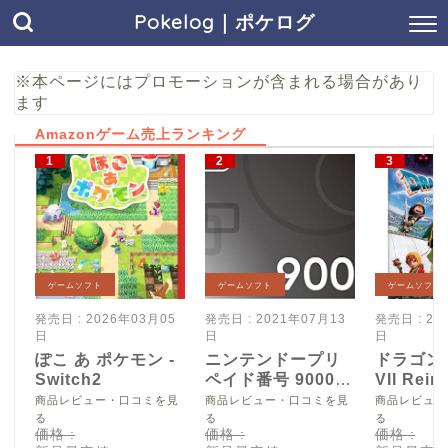
Pokelog｜ポケログ
※本ページにはプロモーションが含まれる場合があり
ます
Amazonゲーム売上ランキング
ゲームソフト
ゲームソフト
ゲームソフト
発売日 : 2026年03月05
発売日 : 2021年07月13
発売日 : 20
日
日
日
ぽこ あ ポケモン -
ニンテンドープリ
ドラゴン
Switch2
ペイド番号 9000
VII Reim
円|オンラインコー
Switch2
商品レビュー・口コミを見
商品レビュー・口コミを見
商品レビュー
ド版
る
る
る
価格 :
価格 :
価格 :