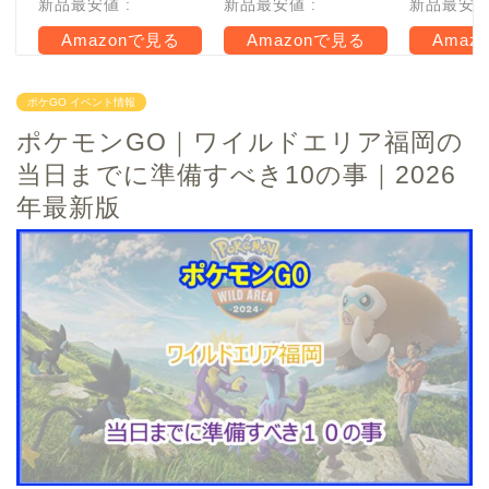
新品最安値 :
新品最安値 :
新品最安値 
Amazonで見る
Amazonで見る
Amaz
ポケGO イベント情報
ポケモンGO｜ワイルドエリア福岡の
当日までに準備すべき10の事｜2026
年最新版