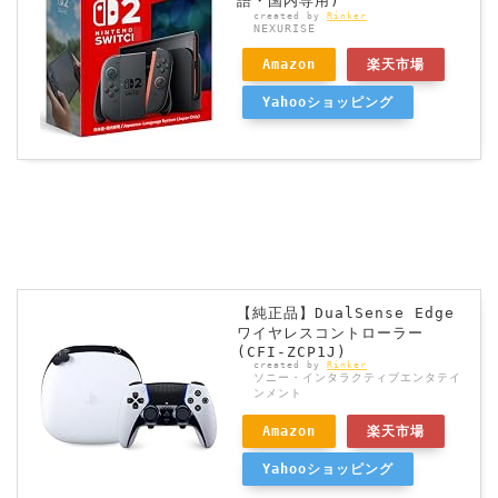
語・国内専用)
created by
Rinker
NEXURISE
Amazon
楽天市場
Yahooショッピング
【純正品】DualSense Edge
ワイヤレスコントローラー
(CFI-ZCP1J)
created by
Rinker
ソニー・インタラクティブエンタテイ
ンメント
Amazon
楽天市場
Yahooショッピング