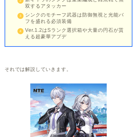
双するアタッカー
シンクのモチーフ武器は防御無視と光能バ
フを盛れる必須装備
Ver.1.2はSランク選択箱や大量の円石が貰
える超豪華アプデ
それでは解説していきます。