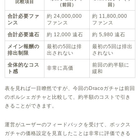
比較項目
（前回）
回）
合計必要ファ
約 24,000,000
約 11,800,000
ンス
ファンス
ファンス
合計必要遠石
約 12,000 遠石
約 5,980 遠石
メイン報酬の
最初の5回は排
最初の5回は排出
排出制限
出されない
されない
全体的なコス
前回の約半額に
非常に高価
ト感
緩和
表を見れば一目瞭然ですが、今回のDracoガチャは前回
のポルシェガチャと比較して、約半額のコストで引き
きることができます。
運営がユーザーのフィードバックを受けて、ボックス
ガチャの価格設定を見直したことは非常に評価できる