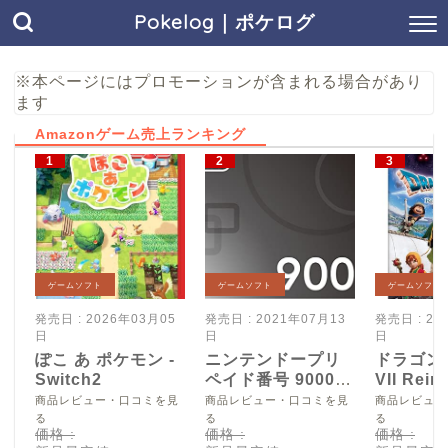
Pokelog｜ポケログ
※本ページにはプロモーションが含まれる場合があり
ます
Amazonゲーム売上ランキング
ゲームソフト
ゲームソフト
ゲームソフト
発売日 : 2026年03月05
発売日 : 2021年07月13
発売日 : 20
日
日
日
ぽこ あ ポケモン -
ニンテンドープリ
ドラゴン
Switch2
ペイド番号 9000
VII Reim
円|オンラインコー
Switch2
商品レビュー・口コミを見
商品レビュー・口コミを見
商品レビュー
ド版
る
る
る
価格 :
価格 :
価格 :