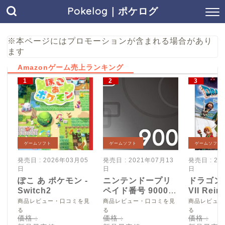
Pokelog｜ポケログ
※本ページにはプロモーションが含まれる場合があり
ます
Amazonゲーム売上ランキング
ゲームソフト
ゲームソフト
ゲームソフト
発売日 : 2026年03月05
発売日 : 2021年07月13
発売日 : 20
日
日
日
ぽこ あ ポケモン -
ニンテンドープリ
ドラゴン
Switch2
ペイド番号 9000
VII Reim
円|オンラインコー
Switch2
商品レビュー・口コミを見
商品レビュー・口コミを見
商品レビュー
ド版
る
る
る
価格 :
価格 :
価格 :