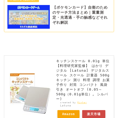
【ポケモンカード】自衛のため
のサーチ方法まとめ｜重量測
定・光透過・手の触感などそれ
ぞれ解説
キッチンスケール 0.01g 単位
【料理研究家監修】 はかり デ
ジタル [Latuna] デジタルス
ケール スケール 計量器 500g
キッチン 測り 料理 調理 お菓
子作り 封筒 コンパクト 風袋
引き オートオフ (0.05～
500g（0.01g単位）, シルバ
ー)
created by
Rinker
Latuna
Amazon
楽天市場