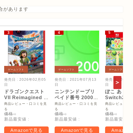
合があります
ゲームソフト
ゲームソフト
ゲームソフト
発売日 : 2026年02月05
発売日 : 2021年07月13
発売日 : 2026
日
日
日
ドラゴンクエスト
ニンテンドープリ
ぽこ あ ポケ
VII Reimagined -
ペイド番号 2000
Switch2
Switch2
円|オンラインコー
【Amazon.
商品レビュー・口コミを見
商品レビュー・口コミを見
商品レビュー・
ド版
リジナル特
る
る
る
価格 :
価格 :
価格 :
タモン型木
新品最安値 :
新品最安値 :
新品最安値 :
ー(サイズ約
16cm) 同梱
Amazonで見る
Amazonで見る
Amazon