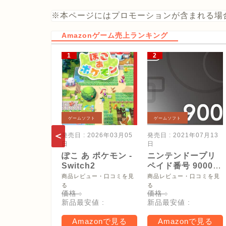
※本ページにはプロモーションが含まれる場
Amazonゲーム売上ランキング
ゲームソフト
ゲームソフト
発売日 : 2026年03月05
発売日 : 2021年07月13
日
日
ぽこ あ ポケモン -
ニンテンドープリ
Switch2
ペイド番号 9000
円|オンラインコー
商品レビュー・口コミを見
商品レビュー・口コミを見
ド版
る
る
価格 :
価格 :
新品最安値 :
新品最安値 :
Amazonで見る
Amazonで見る