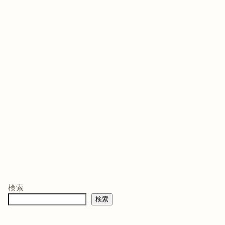
ゲームソフト
ゲームソフト
ゲー
年03月05
発売日 : 2021年07月13
発売日 : 2026年02月12
発売日
日
日
日
モン -
ニンテンドープリ
マリオテニス フィ
バイ
ペイド番号 5000
ーバー -Switch2
クイ
co.jpオ
円|オンラインコー
口コミを見
商品レビュー・口コミを見
商品レビュー・口コミを見
商品
典】メ
ド版
る
る
る
検索
価格 :
価格 :
価格 
製トレ
検索
新品最安値 :
新品最安値 :
新品
直径
 & デジ
で見る
Amazonで見る
Amazonで見る