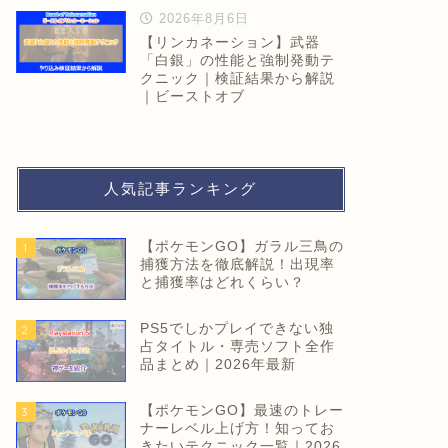
2026年8月6日
【リンカネーション】武器
「白銀」の性能と強制発動テ
クニック｜検証結果から解説
｜ビーストオブ
人気記事ランキング
【ポケモンGO】ガラル三鳥の
1
捕獲方法を徹底解説！出現率
と捕獲率はどれくらい？
PS5でしかプレイできない独
2
占タイトル・専売ソフト全作
品まとめ｜2026年最新
【ポケモンGO】最速のトレー
3
ナーレベル上げ方！知ってお
きたいテクニック一覧｜2026