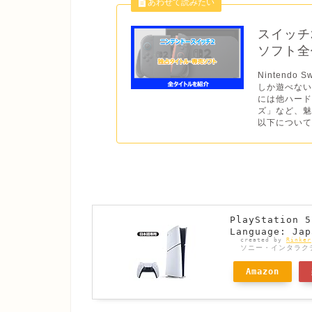
スイッチ
ソフト全作
Nintend
しか遊べない
には他ハー
ズ」など、魅
以下について
PlayStatio
Language: Jap
created by
Rinker
ソニー・インタラク
Amazon