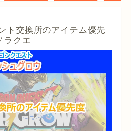
タル特典 家
らべったい
木」 配信
ベント交換所のアイテム優先
ドラクエ