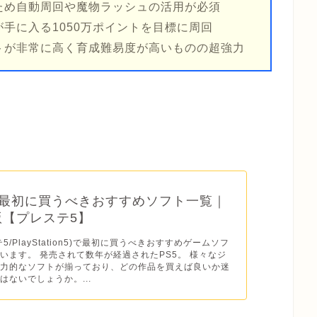
ため自動周回や魔物ラッシュの活用が必須
手に入る1050万ポイントを目標に周回
トが非常に高く育成難易度が高いものの超強力
】最初に買うべきおすすめソフト一覧｜
年版【プレステ5】
テ5/PlayStation5)で最初に買うべきおすすめゲームソフ
います。 発売されて数年が経過されたPS5。 様々なジ
魅力的なソフトが揃っており、どの作品を買えば良いか迷
はないでしょうか。...