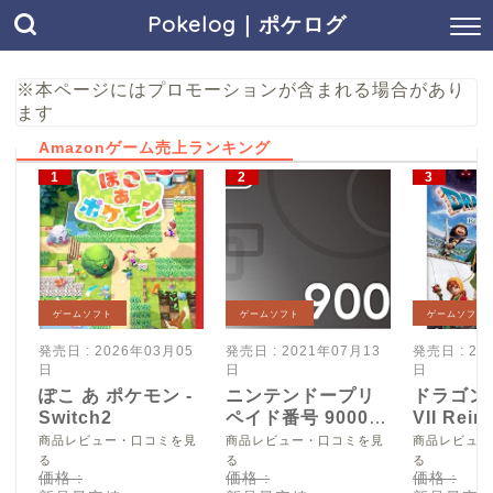
Pokelog｜ポケログ
※本ページにはプロモーションが含まれる場合があり
ます
Amazonゲーム売上ランキング
ゲームソフト
ゲームソフト
ゲームソフト
発売日 : 2026年03月05
発売日 : 2021年07月13
発売日 : 20
日
日
日
ぽこ あ ポケモン -
ニンテンドープリ
ドラゴン
Switch2
ペイド番号 9000
VII Reim
円|オンラインコー
Switch2
商品レビュー・口コミを見
商品レビュー・口コミを見
商品レビュー
ド版
る
る
る
価格 :
価格 :
価格 :