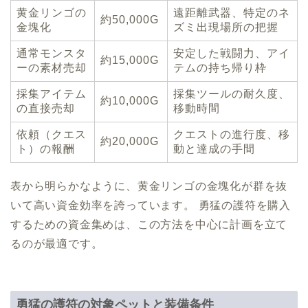
黄金リンゴの
遠距離武器、特定のネ
約50,000G
金塊化
ズミ出現場所の把握
通常モンスタ
安定した戦闘力、アイ
約15,000G
ーの素材売却
テムの持ち帰り枠
採集アイテム
採集ツールの耐久度、
約10,000G
の直接売却
移動時間
依頼（クエス
クエストの進行度、移
約20,000G
ト）の報酬
動と達成の手間
表から明らかなように、黄金リンゴの金塊化が群を抜
いて高い資金効率を誇っています。 勇猛の護符を購入
するための資金集めは、この方法を中心に計画を立て
るのが最適です。
勇猛の護符の対象ペットと装備条件