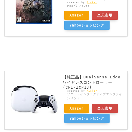
created by
Rinker
Pearl Abyss
Amazon
楽天市場
Yahooショッピング
【純正品】DualSense Edge
ワイヤレスコントローラー
(CFI-ZCP1J)
created by
Rinker
ソニー・インタラクティブエンタテイ
ンメント
Amazon
楽天市場
Yahooショッピング