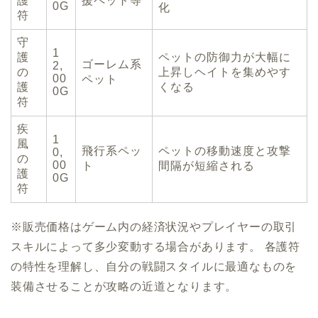
護
援ペット等
0G
化
符
守
1
護
ペットの防御力が大幅に
ゴーレム系
2,
の
上昇しヘイトを集めやす
00
ペット
護
くなる
0G
符
疾
1
風
飛行系ペッ
ペットの移動速度と攻撃
0,
の
00
ト
間隔が短縮される
護
0G
符
※販売価格はゲーム内の経済状況やプレイヤーの取引
スキルによって多少変動する場合があります。 各護符
の特性を理解し、自分の戦闘スタイルに最適なものを
装備させることが攻略の近道となります。