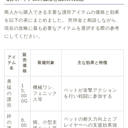
商人から購入できる主要な護符アイテムの価格と効果
を以下の表にまとめました。 所持金と相談しながら、
現在の攻略に最も必要なアイテムを選択する際の参考
にしてください。
販
アイ
売
テム
装備対象
主な効果と特徴
価
名
格
勇
1
猛
機械ワシ、
ペットが攻撃アクション
5,
の
フェニック
00
を行い戦闘に参加する
護
ス等
0G
符
絆
ペットの耐久力向上とプ
8,
の
猫、小型支
レイヤーへの支援効果強
00