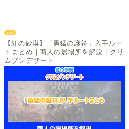
PS5
【紅の砂漠】「勇猛の護符」入手ルー
トまとめ｜商人の居場所を解説｜クリ
ムゾンデザート