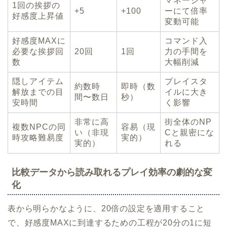
マネージャ
1回の挨拶の
+5
+100
ーにて倍率
好感度上昇値
変動可能
好感度MAXに
コマンド入
必要な挨拶回
20回
1回
力の手間を
数
大幅削減
隠しアイテム
プレイスタ
約数時
即時（数
解放までの目
イルに大き
間〜数日
秒）
安時間
く影響
非常に高
街全体のNP
複数NPCの同
容易（現
い（非現
Cと親密にな
時攻略難易度
実的）
実的）
れる
比較データから読み取れるプレイ効率の劇的な変
化
表から明らかなように、20倍の設定を適用すること
で、好感度MAXに到達するための工程が20分の1に短