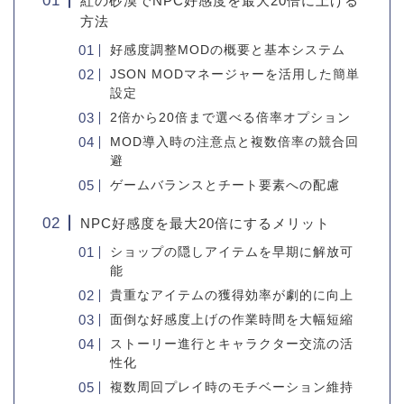
紅の砂漠でNPC好感度を最大20倍に上げる
方法
好感度調整MODの概要と基本システム
JSON MODマネージャーを活用した簡単
設定
2倍から20倍まで選べる倍率オプション
MOD導入時の注意点と複数倍率の競合回
避
ゲームバランスとチート要素への配慮
NPC好感度を最大20倍にするメリット
ショップの隠しアイテムを早期に解放可
能
貴重なアイテムの獲得効率が劇的に向上
面倒な好感度上げの作業時間を大幅短縮
ストーリー進行とキャラクター交流の活
性化
複数周回プレイ時のモチベーション維持