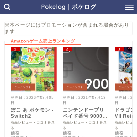
Pokelog｜ポケログ
※本ページにはプロモーションが含まれる場合があり
ます
Amazonゲーム売上ランキング
ゲームソフト
ゲームソフト
ゲームソフト
発売日 : 2026年03月05
発売日 : 2021年07月13
発売日 : 20
日
日
日
ぽこ あ ポケモン -
ニンテンドープリ
ドラゴン
Switch2
ペイド番号 9000
VII Reim
円|オンラインコー
Switch2
商品レビュー・口コミを見
商品レビュー・口コミを見
商品レビュー
ド版
る
る
る
価格 :
価格 :
価格 :