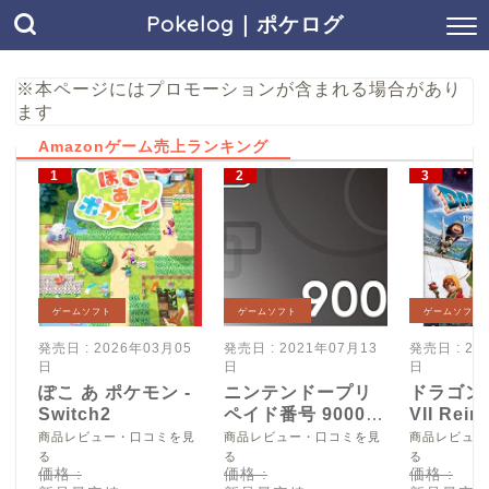
Pokelog｜ポケログ
※本ページにはプロモーションが含まれる場合があり
ます
Amazonゲーム売上ランキング
ゲームソフト
ゲームソフト
ゲームソフト
発売日 : 2026年03月05
発売日 : 2021年07月13
発売日 : 20
日
日
日
ぽこ あ ポケモン -
ニンテンドープリ
ドラゴン
Switch2
ペイド番号 9000
VII Reim
円|オンラインコー
Switch2
商品レビュー・口コミを見
商品レビュー・口コミを見
商品レビュー
ド版
る
る
る
価格 :
価格 :
価格 :