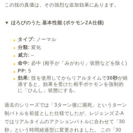
この技の真価は、その強烈な追加効果にあります。
▼ ほろびのうた 基本性能 (ポケモンZA仕様)
タイプ:
ノーマル
分類:
変化
威力:
–
命中:
必中 (相手が「みがわり」状態などを除く)
PP:
5
効果:
技を使用してからリアルタイムで
30秒
が経
過すると、効果を受けた相手ポケモンを強制的
に「ひんし」状態にする。
過去のシリーズでは「3ターン後に瀕死」というターン
制バトルを前提とした仕様でしたが、レジェンズ Z-A
ではリアルタイムのアクションバトルに合わせて「30
秒」という時間経過型に変更されました。 この「30