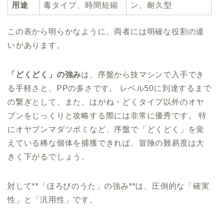
用途
毒タイプ、時間短縮
ン、耐久型
この表から明らかなように、両者には明確な役割の違
いがあります。
「どくどく」の強み
は、序盤から技マシンで入手でき
る手軽さと、PPの多さです。 レベル50に到達するまで
の繋ぎとして、また、はがね・どくタイプ以外のオヤ
ブンをじっくりと攻略する際には非常に優秀です。 特
にオヤブンマダツボミなど、序盤で「どくどく」を覚
えている稀な個体を捕獲できれば、冒険の難易度は大
きく下がるでしょう。
対して**「ほろびのうた」の強み**は、圧倒的な「確実
性」と「汎用性」です。