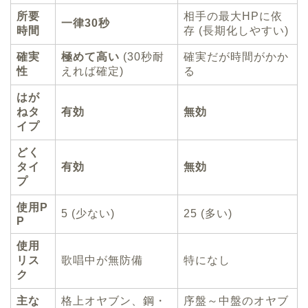
所要
相手の最大HPに依
一律30秒
時間
存 (長期化しやすい)
確実
極めて高い
(30秒耐
確実だが時間がかか
性
えれば確定)
る
はが
ねタ
有効
無効
イプ
どく
タイ
有効
無効
プ
使用P
5 (少ない)
25 (多い)
P
使用
リス
歌唱中が無防備
特になし
ク
主な
格上オヤブン、鋼・
序盤～中盤のオヤブ