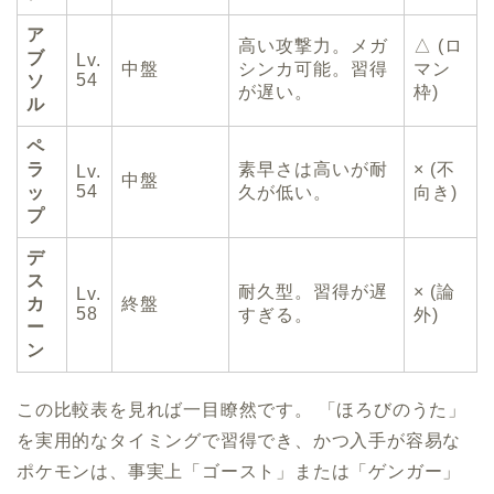
ア
高い攻撃力。メガ
△ (ロ
ブ
Lv.
中盤
シンカ可能。習得
マン
54
ソ
が遅い。
枠)
ル
ペ
ラ
素早さは高いが耐
× (不
Lv.
中盤
54
ッ
久が低い。
向き)
プ
デ
ス
耐久型。習得が遅
× (論
Lv.
カ
終盤
58
すぎる。
外)
ー
ン
この比較表を見れば一目瞭然です。 「ほろびのうた」
を実用的なタイミングで習得でき、かつ入手が容易な
ポケモンは、事実上「ゴースト」または「ゲンガー」