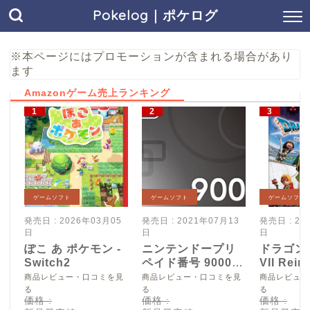
Pokelog｜ポケログ
※本ページにはプロモーションが含まれる場合があり
ます
Amazonゲーム売上ランキング
ゲームソフト
ゲームソフト
ゲームソフト
発売日 : 2026年03月05
発売日 : 2021年07月13
発売日 : 20
日
日
日
ぽこ あ ポケモン -
ニンテンドープリ
ドラゴン
Switch2
ペイド番号 9000
VII Reim
円|オンラインコー
Switch2
商品レビュー・口コミを見
商品レビュー・口コミを見
商品レビュー
ド版
る
る
る
価格 :
価格 :
価格 :