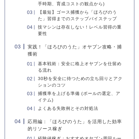
手時期、育成コストの観点から)
【最短】ゴース捕獲から「ほろびのう
た」習得までのステップバイステップ
技マシンは存在しない！レベル習得の重
要性
実践！「ほろびのうた」オヤブン攻略・捕
獲術
基本戦術：安全に格上オヤブンを仕留め
る流れ
30秒を安全に待つための立ち回りとアク
ションのコツ
捕獲率を上げる準備 (ボールの選定、ア
イテム)
よくある失敗例とその対処法
応用編：「ほろびのうた」を活用した効率
的リソース稼ぎ
経験値稼ぎ：おすすめオヤブン周回ルー