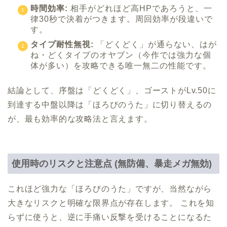
時間効率:
相手がどれほど高HPであろうと、一
律30秒で決着がつきます。周回効率が段違いで
す。
タイプ耐性無視:
「どくどく」が通らない、はが
ね・どくタイプのオヤブン（今作では強力な個
体が多い）を攻略できる唯一無二の性能です。
結論として、序盤は「どくどく」、ゴーストがLv.50に
到達する中盤以降は「ほろびのうた」に切り替えるの
が、最も効率的な攻略法と言えます。
使用時のリスクと注意点 (無防備、暴走メガ無効)
これほど強力な「ほろびのうた」ですが、当然ながら
大きなリスクと明確な限界点が存在します。 これを知
らずに使うと、逆に手痛い反撃を受けることになるた