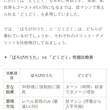
にかけては「どくどく」も非常に有効です。 実際、私
自身もゴーストがLv.50になるまでは、技マシンで覚え
られる「どくどく」を多用していました。
では、「ほろびのうた」と「どくどく」は、どちらが
優れているのでしょうか。 それぞれのメリット・デメ
リットを比較検討してみましょう。
▼「ほろびのうた」 vs 「どくどく」性能比較表
比較項
ほろびのうた
どくどく
目
主な
30秒後に強制的に瀕
ターン（時間）経過
効果
死
でダメージ増加
習得
レベル習得のみ (最
技マシン (序盤から
方法
速Lv.50)
入手可能)