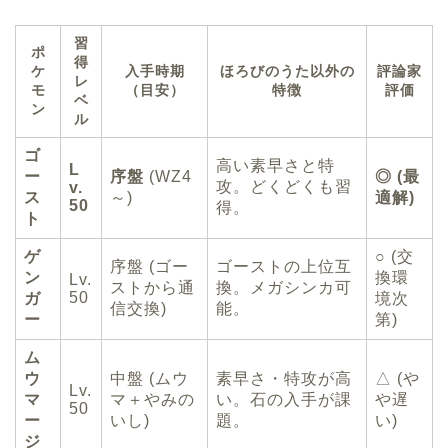
習
ポ
得
ケ
入手時期
ほろびのうた以外の
評論家
レ
モ
（目安）
特徴
評価
ベ
ン
ル
ゴ
高い素早さと特
L
ー
序盤
(WZ4
◎ (最
攻。どくどくも習
v.
ス
～)
適解)
50
得。
ト
ゲ
○ (交
序盤 (ゴー
ゴーストの上位互
ン
換環
Lv.
ストから通
換。メガシンカ可
50
ガ
境次
信交換)
能。
ー
第)
ム
ウ
中盤 (ムウ
素早さ・特攻が高
△ (や
Lv.
マ
マ＋やみの
い。石の入手が課
や遅
50
ー
いし)
題。
い)
ジ