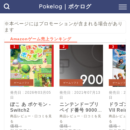
Pokelog｜ポケログ
※本ページにはプロモーションが含まれる場合があり
ます
Amazonゲーム売上ランキング
ゲームソフト
ゲームソフト
ゲームソフト
発売日 : 2026年03月05
発売日 : 2021年07月13
発売日 : 20
日
日
日
ぽこ あ ポケモン -
ニンテンドープリ
ドラゴン
Switch2
ペイド番号 9000
VII Reim
円|オンラインコー
Switch2
商品レビュー・口コミを見
商品レビュー・口コミを見
商品レビュー
ド版
る
る
る
価格 :
価格 :
価格 :