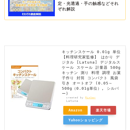
定・光透過・手の触感などそれ
ぞれ解説
キッチンスケール 0.01g 単位
【料理研究家監修】 はかり デ
ジタル [Latuna] デジタルス
ケール スケール 計量器 500g
キッチン 測り 料理 調理 お菓
子作り 封筒 コンパクト 風袋
引き オートオフ (0.05～
500g（0.01g単位）, シルバ
ー)
created by
Rinker
Latuna
Amazon
楽天市場
Yahooショッピング