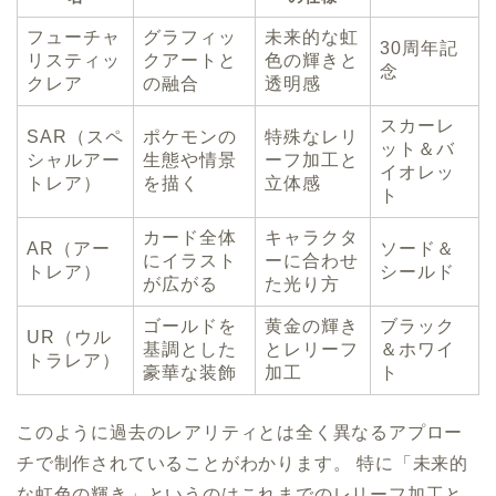
フューチャ
グラフィッ
未来的な虹
30周年記
リスティッ
クアートと
色の輝きと
念
クレア
の融合
透明感
スカーレ
SAR（スペ
ポケモンの
特殊なレリ
ット＆バ
シャルアー
生態や情景
ーフ加工と
イオレッ
トレア）
を描く
立体感
ト
カード全体
キャラクタ
AR（アー
ソード＆
にイラスト
ーに合わせ
トレア）
シールド
が広がる
た光り方
ゴールドを
黄金の輝き
ブラック
UR（ウル
基調とした
とレリーフ
＆ホワイ
トラレア）
豪華な装飾
加工
ト
このように過去のレアリティとは全く異なるアプロー
チで制作されていることがわかります。 特に「未来的
な虹色の輝き」というのはこれまでのレリーフ加工と