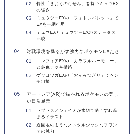
特性「きおくのらせん」を持つミュウEX
の強さ
ミュウツーEXの「フォトンバレット」で
EXを一網打尽
ミュウEXとミュウツーEXのステータス
比較
対戦環境を揺るがす強力なポケモンEXたち
ニンフィアEXの「カラフルハーモニー」
と多色デッキ構築
ゲッコウガEXの「おんみつぎり」でベン
チ狙撃
アートレア(AR)で描かれるポケモンの美し
い日常風景
ラプラスとシェイミが水辺で過ごす心温
まるイラスト
遊園地のようなノスタルジックなフワン
テの魅力