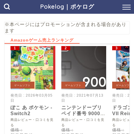
Pokelog｜ポケログ
※本ページにはプロモーションが含まれる場合があり
ます
Amazonゲーム売上ランキング
ゲームソフト
ゲームソフト
ゲームソフト
発売日 : 2026年03月05
発売日 : 2021年07月13
発売日 : 20
日
日
日
ぽこ あ ポケモン -
ニンテンドープリ
ドラゴン
Switch2
ペイド番号 9000
VII Reim
円|オンラインコー
Switch2
商品レビュー・口コミを見
商品レビュー・口コミを見
商品レビュー
ド版
る
る
る
価格 :
価格 :
価格 :