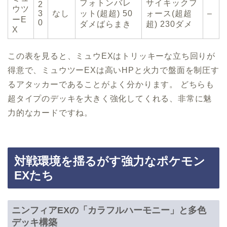
フォトンバレ
サイキックフ
2
ウツ
3
なし
ット(超超) 50
ォース(超超
–
ーE
0
ダメばらまき
超) 230ダメ
X
この表を見ると、ミュウEXはトリッキーな立ち回りが
得意で、ミュウツーEXは高いHPと火力で盤面を制圧す
るアタッカーであることがよく分かります。 どちらも
超タイプのデッキを大きく強化してくれる、非常に魅
力的なカードですね。
対戦環境を揺るがす強力なポケモン
EXたち
ニンフィアEXの「カラフルハーモニー」と多色
デッキ構築