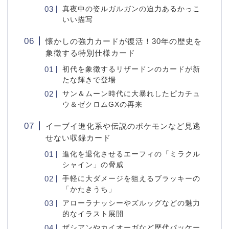
真夜中の姿ルガルガンの迫力あるかっこ
いい描写
懐かしの強力カードが復活！30年の歴史を
象徴する特別仕様カード
初代を象徴するリザードンのカードが新
たな輝きで登場
サン＆ムーン時代に大暴れしたピカチュ
ウ＆ゼクロムGXの再来
イーブイ進化系や伝説のポケモンなど見逃
せない収録カード
進化を退化させるエーフィの「ミラクル
シャイン」の脅威
手軽に大ダメージを狙えるブラッキーの
「かたきうち」
アローラナッシーやズルッグなどの魅力
的なイラスト展開
ザシアンやカイオーガなど歴代パッケー