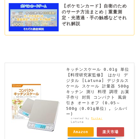
【ポケモンカード】自衛のため
のサーチ方法まとめ｜重量測
定・光透過・手の触感などそれ
ぞれ解説
キッチンスケール 0.01g 単位
【料理研究家監修】 はかり デ
ジタル [Latuna] デジタルス
ケール スケール 計量器 500g
キッチン 測り 料理 調理 お菓
子作り 封筒 コンパクト 風袋
引き オートオフ (0.05～
500g（0.01g単位）, シルバ
ー)
created by
Rinker
Latuna
Amazon
楽天市場