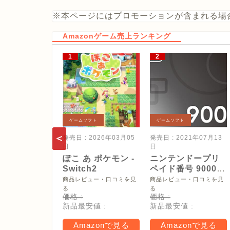
※本ページにはプロモーションが含まれる場
Amazonゲーム売上ランキング
ゲームソフト
ゲームソフト
発売日 : 2026年03月05
発売日 : 2021年07月13
日
日
ぽこ あ ポケモン -
ニンテンドープリ
Switch2
ペイド番号 9000
円|オンラインコー
商品レビュー・口コミを見
商品レビュー・口コミを見
ド版
る
る
価格 :
価格 :
新品最安値 :
新品最安値 :
Amazonで見る
Amazonで見る