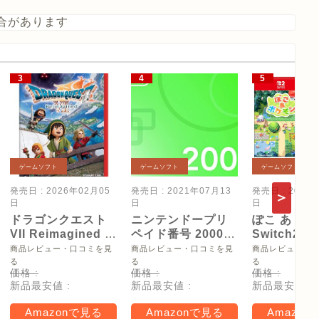
合があります
ゲームソフト
ゲームソフト
ゲームソフト
発売日 : 2026年02月05
発売日 : 2021年07月13
発売日 : 2026
日
日
日
ドラゴンクエスト
ニンテンドープリ
ぽこ あ ポケ
VII Reimagined -
ペイド番号 2000
Switch2
Switch2
円|オンラインコー
【Amazon.
商品レビュー・口コミを見
商品レビュー・口コミを見
商品レビュー・
ド版
リジナル特
る
る
る
価格 :
価格 :
価格 :
タモン型木
新品最安値 :
新品最安値 :
新品最安値 :
ー(サイズ約
16cm) 同梱
Amazonで見る
Amazonで見る
Amazon