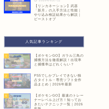
2026年8月7日
【リンカネーション】武器
「新月」の入手方法と性能｜
やり込み検証結果から解説｜
ビーストオブ
人気記事ランキング
【ポケモンGO】ガラル三鳥の
1
捕獲方法を徹底解説！出現率
と捕獲率はどれくらい？
PS5でしかプレイできない独
2
占タイトル・専売ソフト全作
品まとめ｜2026年最新
【ポケモンGO】最速のトレー
3
ナーレベル上げ方！知ってお
きたいテクニック一覧｜2026
年版