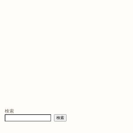
ゲームソフト
ゲームソフト
ゲー
年03月05
発売日 : 2021年07月13
発売日 : 2026年02月12
発売日
日
日
日
モン -
ニンテンドープリ
マリオテニス フィ
バイ
ペイド番号 5000
ーバー -Switch2
クイ
co.jpオ
円|オンラインコー
口コミを見
商品レビュー・口コミを見
商品レビュー・口コミを見
商品
典】メ
ド版
る
る
る
検索
価格 :
価格 :
価格 
製トレ
検索
新品最安値 :
新品最安値 :
新品
直径
 & デジ
で見る
Amazonで見る
Amazonで見る