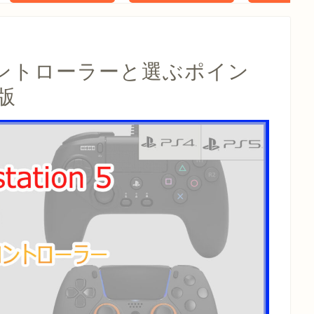
タル特典 家
らべったい
木」 配信
コントローラーと選ぶポイン
版