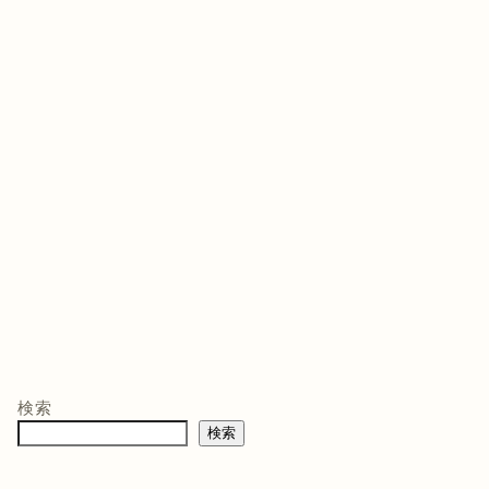
ゲームソフト
ゲームソフト
ゲー
年03月05
発売日 : 2021年07月13
発売日 : 2026年02月12
発売日
日
日
日
モン -
ニンテンドープリ
マリオテニス フィ
バイ
ペイド番号 5000
ーバー -Switch2
クイ
co.jpオ
円|オンラインコー
口コミを見
商品レビュー・口コミを見
商品レビュー・口コミを見
商品
典】メ
ド版
る
る
る
検索
価格 :
価格 :
価格 
製トレ
検索
新品最安値 :
新品最安値 :
新品
直径
 & デジ
で見る
Amazonで見る
Amazonで見る