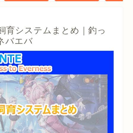
タル特典 家
らべったい
木」 配信
ム飼育システムまとめ｜釣っ
ネバエバ