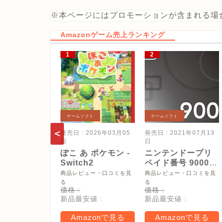
※本ページにはプロモーションが含まれる場
Amazonゲーム売上ランキング
ゲームソフト
ゲームソフト
発売日 : 2026年03月05
発売日 : 2021年07月13
日
日
ぽこ あ ポケモン -
ニンテンドープリ
Switch2
ペイド番号 9000
円|オンラインコー
商品レビュー・口コミを見
商品レビュー・口コミを見
ド版
る
る
価格 :
価格 :
新品最安値 :
新品最安値 :
Amazonで見る
Amazonで見る