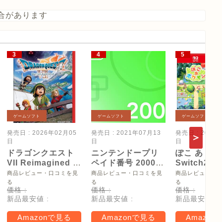
合があります
ゲームソフト
ゲームソフト
ゲームソフト
発売日 : 2026年02月05
発売日 : 2021年07月13
発売日 : 2026
日
日
日
ドラゴンクエスト
ニンテンドープリ
ぽこ あ ポケ
VII Reimagined -
ペイド番号 2000
Switch2
Switch2
円|オンラインコー
【Amazon.
商品レビュー・口コミを見
商品レビュー・口コミを見
商品レビュー・
ド版
リジナル特
る
る
る
価格 :
価格 :
価格 :
タモン型木
新品最安値 :
新品最安値 :
新品最安値 :
ー(サイズ約
16cm) 同梱
Amazonで見る
Amazonで見る
Amazon