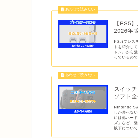
【PS5
2026
PS5(プレス
トを紹介して
ャンルから
っているので
スイッチ
ソフト全作
Nintend
しか遊べない
には他ハー
ズ」など、魅
以下について