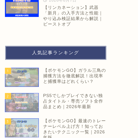
2026年8月7日
【リンカネーション】武器
「新月」の入手方法と性能｜
やり込み検証結果から解説｜
ビーストオブ
人気記事ランキング
【ポケモンGO】ガラル三鳥の
1
捕獲方法を徹底解説！出現率
と捕獲率はどれくらい？
PS5でしかプレイできない独
2
占タイトル・専売ソフト全作
品まとめ｜2026年最新
【ポケモンGO】最速のトレー
3
ナーレベル上げ方！知ってお
きたいテクニック一覧｜2026
年版