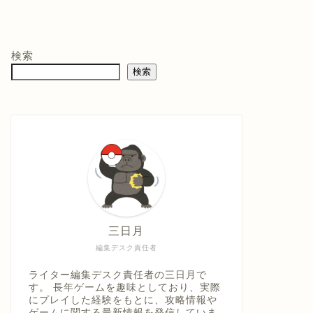
モン -
ニンテンドープリ
マリオテニス フィ
バイ
ペイド番号 5000
ーバー -Switch2
クイ
co.jpオ
円|オンラインコー
口コミを見
商品レビュー・口コミを見
商品レビュー・口コミを見
商品
典】メ
ド版
る
る
る
検索
価格 :
価格 :
価格 
製トレ
検索
新品最安値 :
新品最安値 :
新品
直径
 & デジ
で見る
Amazonで見る
Amazonで見る
具「ひ
うえ
三日月
編集デスク責任者
ライター編集デスク責任者の三日月で
す。 長年ゲームを趣味としており、実際
にプレイした経験をもとに、攻略情報や
ゲームに関する最新情報を発信していま