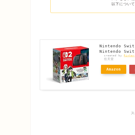
以下について
Nintendo Sw
Nintendo Swi
created by
Rinker
任天堂
Amazon
ス