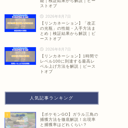
能｜検証結果から解説｜ビー
ストオブ
2026年8月7日
【リンカネーション】「改正
の光瓶」の性能・入手方法ま
とめ｜検証結果から解説｜ビ
ーストオブ
2026年8月7日
【リンカネーション】1時間で
レベル100に到達する最高レ
ベル上げ方法を解説｜ビース
トオブ
人気記事ランキング
【ポケモンGO】ガラル三鳥の
1
捕獲方法を徹底解説！出現率
と捕獲率はどれくらい？