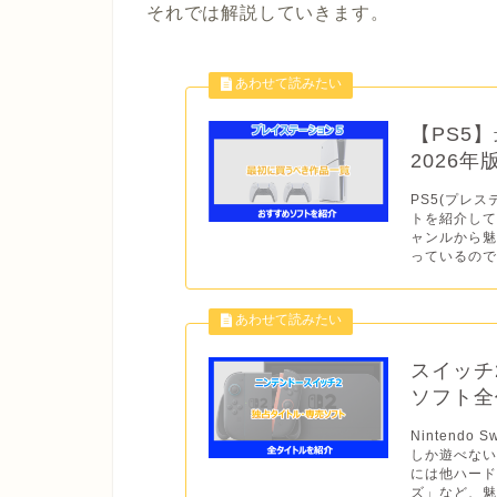
それでは解説していきます。
【PS5
2026
PS5(プレス
トを紹介して
ャンルから
っているので
スイッチ
ソフト全作
Nintend
しか遊べない
には他ハー
ズ」など、魅