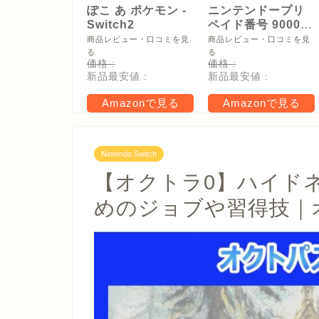
ぽこ あ ポケモン -
ニンテンドープリ
Switch2
ペイド番号 9000
円|オンラインコー
商品レビュー・口コミを見
商品レビュー・口コミを見
ド版
る
る
価格 :
価格 :
新品最安値 :
新品最安値 :
Amazonで見る
Amazonで見る
Nintendo Switch
【オクトラ0】ハイド
めのジョブや習得技｜