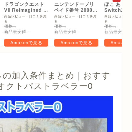
ドラゴンクエスト
ニンテンドープリ
ぽこ あ ポケ
VII Reimagined -
ペイド番号 2000
Switch2
Switch2
円|オンラインコー
【Amazon.
商品レビュー・口コミを見
商品レビュー・口コミを見
商品レビュー・
ド版
リジナル特
る
る
る
価格 :
価格 :
価格 :
タモン型木
新品最安値 :
新品最安値 :
新品最安値 :
ー(サイズ約
16cm) 同梱
Amazonで見る
Amazonで見る
Amazon
タル特典 家
らべったい
木」 配信
ネの加入条件まとめ｜おすす
オクトパストラベラー0