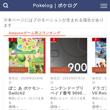
Pokelog｜ポケログ
※本ページにはプロモーションが含まれる場合があり
ます
Amazonゲーム売上ランキング
ゲームソフト
ゲームソフト
ゲームソフト
発売日 : 2026年03月05
発売日 : 2021年07月13
発売日 : 20
日
日
日
ぽこ あ ポケモン -
ニンテンドープリ
ドラゴン
Switch2
ペイド番号 9000
VII Reim
円|オンラインコー
Switch2
商品レビュー・口コミを見
商品レビュー・口コミを見
商品レビュー
ド版
る
る
る
価格 :
価格 :
価格 :