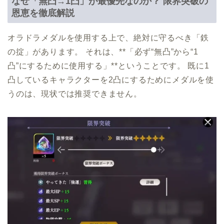
なぜ「無凸→1凸」が最優先なのか？ 限界突破の
恩恵を徹底解説
オラドラメダルを使用する上で、絶対に守るべき「鉄
の掟」があります。 それは、**「必ず“無凸”から“1
凸”にするために使用する」**ということです。 既に1
凸しているキャラクターを2凸にするためにメダルを使
うのは、現状では推奨できません。