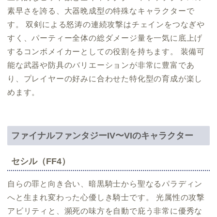
素早さを誇る、大器晩成型の特殊なキャラクターで
す。 双剣による怒涛の連続攻撃はチェインをつなぎや
すく、パーティー全体の総ダメージ量を一気に底上げ
するコンボメイカーとしての役割を持ちます。 装備可
能な武器や防具のバリエーションが非常に豊富であ
り、プレイヤーの好みに合わせた特化型の育成が楽し
めます。
ファイナルファンタジーIV〜VIのキャラクター
セシル（FF4）
自らの罪と向き合い、暗黒騎士から聖なるパラディン
へと生まれ変わった心優しき騎士です。 光属性の攻撃
アビリティと、瀕死の味方を自動で庇う非常に優秀な