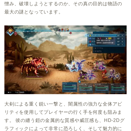
憎み、破壊しようとするのか、その真の目的は物語の
最大の謎となっています。
大剣による重く鋭い一撃と、闇属性の強力な全体アビ
リティを使用してプレイヤーの行く手を何度も阻みま
す。 彼の纏う鎧の金属的な質感や威圧感も、HD-2Dグ
ラフィックによって非常に恐ろしく、そして魅力的に