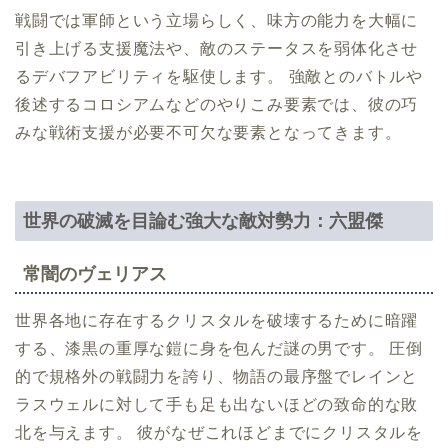
戦闘では軍師という立場らしく、味方の能力を大幅に
引き上げる支援魔法や、敵のステータスを弱体化させ
るデバフアビリティを駆使します。 強敵とのバトルや
後述するコロシアムなどのやりこみ要素では、彼の巧
みな戦術支援が必要不可欠な要素となってきます。
世界の破滅を目論む強大な敵対勢力：六盟傑
常闇のヴェリアス
世界各地に存在するクリスタルを破壊するために暗躍
する、漆黒の重厚な鎧に身を包んだ謎の男です。 圧倒
的で規格外の戦闘力を誇り、物語の最序盤でレインと
ラスウェルに対して手も足も出ないほどの致命的な敗
北を与えます。 彼がなぜこれほどまでにクリスタルを