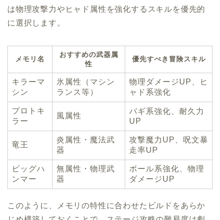
は物理攻撃力やヒャド属性を強化するスキルを優先的
に選択します。
おすすめの武器属
メモリ名
優先すべき冒険スキル
性
キラーマ
氷属性（マシン
物理ダメージUP、ヒ
シン
ランス等）
ャド系強化
プロトキ
バギ系強化、耐久力
風属性
ラー
UP
炎属性・魔法武
攻撃魔力UP、呪文暴
竜王
器
走率UP
ビッグハ
無属性・物理武
ボール系強化、物理
ンマー
器
ダメージUP
このように、メモリの特性に合わせたビルドをあらか
じめ構築しておくことで、ステージ攻略の難易度は劇