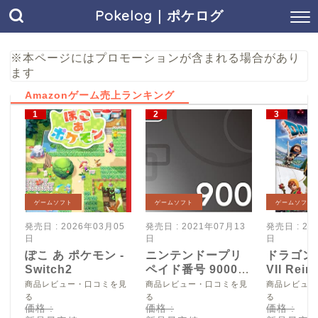
Pokelog｜ポケログ
※本ページにはプロモーションが含まれる場合があり
ます
Amazonゲーム売上ランキング
ゲームソフト
ゲームソフト
ゲームソフト
発売日 : 2026年03月05
発売日 : 2021年07月13
発売日 : 20
日
日
日
ぽこ あ ポケモン -
ニンテンドープリ
ドラゴン
Switch2
ペイド番号 9000
VII Reim
円|オンラインコー
Switch2
商品レビュー・口コミを見
商品レビュー・口コミを見
商品レビュー
ド版
る
る
る
価格 :
価格 :
価格 :