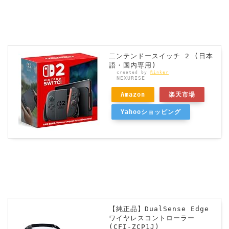
二ンテンドースイッチ 2 (日本
語・国内専用)
created by
Rinker
NEXURISE
Amazon
楽天市場
Yahooショッピング
【純正品】DualSense Edge
ワイヤレスコントローラー
(CFI-ZCP1J)