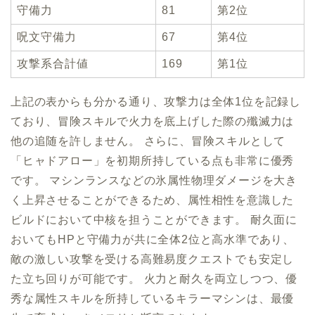
守備力
81
第2位
呪文守備力
67
第4位
攻撃系合計値
169
第1位
上記の表からも分かる通り、攻撃力は全体1位を記録し
ており、冒険スキルで火力を底上げした際の殲滅力は
他の追随を許しません。 さらに、冒険スキルとして
「ヒャドアロー」を初期所持している点も非常に優秀
です。 マシンランスなどの氷属性物理ダメージを大き
く上昇させることができるため、属性相性を意識した
ビルドにおいて中核を担うことができます。 耐久面に
おいてもHPと守備力が共に全体2位と高水準であり、
敵の激しい攻撃を受ける高難易度クエストでも安定し
た立ち回りが可能です。 火力と耐久を両立しつつ、優
秀な属性スキルを所持しているキラーマシンは、最優