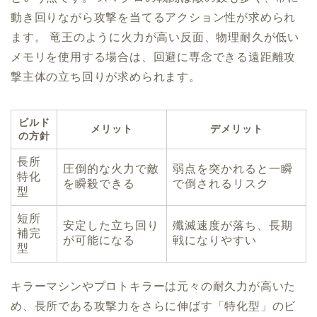
動き回りながら攻撃を当てるアクション性が求められ
ます。 竜王のように火力が高い反面、物理耐久が低い
メモリを使用する場合は、回避に専念できる遠距離攻
撃主体の立ち回りが求められます。
ビルド
メリット
デメリット
の方針
長所
圧倒的な火力で敵
弱点を突かれると一瞬
特化
を瞬殺できる
で倒されるリスク
型
短所
安定した立ち回り
殲滅速度が落ち、長期
補完
が可能になる
戦になりやすい
型
キラーマシンやプロトキラーは元々の耐久力が高いた
め、長所である攻撃力をさらに伸ばす「特化型」のビ