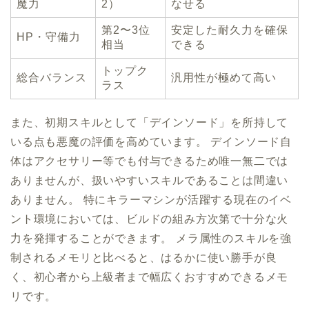
魔力
2）
なせる
第2〜3位
安定した耐久力を確保
HP・守備力
相当
できる
トップク
総合バランス
汎用性が極めて高い
ラス
また、初期スキルとして「デインソード」を所持して
いる点も悪魔の評価を高めています。 デインソード自
体はアクセサリー等でも付与できるため唯一無二では
ありませんが、扱いやすいスキルであることは間違い
ありません。 特にキラーマシンが活躍する現在のイベ
ント環境においては、ビルドの組み方次第で十分な火
力を発揮することができます。 メラ属性のスキルを強
制されるメモリと比べると、はるかに使い勝手が良
く、初心者から上級者まで幅広くおすすめできるメモ
リです。