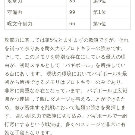
攻撃力
85
第5位
守備力
99
第1位
呪文守備力
66
第5位
攻撃力に関しては第5位とまずまずの数値ですが、それ
を補って余りある耐久力がプロトキラーの強みです。
そして、このメモリを特別な存在にしている最大の理
由が、初期スキルとして「バギボール」を所持してい
る点にあります。 現状の環境においてバギボールを最
初から所持できるメモリはプロトキラーのみであり、
非常に貴重な存在となっています。 バギボールは広範
囲かつ連続して敵にダメージを与えることができるた
め、敵が密集する乱戦において無類の強さを発揮しま
す。 高い耐久力で敵陣に切り込み、バギボールで一網
打尽にするという戦法は、多くのステージで非常に有
効な手段となります。