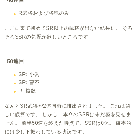
40連目
R武将および将魂のみ
ここに来て初めてSR以上の武将が出ない結果に。 そろ
そろSSRの気配が欲しいところです。
50連目
SR: 小喬
SR: 曹丕
R: 複数
なんとSR武将が2体同時に排出されました。 これは嬉
しい誤算です。 しかし、本命のSSRは未だ姿を見せま
せん。 前半50連を終えた時点で、SSRは0体。 確率的
には少し下振れしている状況です。