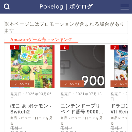
Pokelog｜ポケログ
※本ページにはプロモーションが含まれる場合があり
ます
Amazonゲーム売上ランキング
ゲームソフト
ゲームソフト
ゲームソフト
発売日 : 2026年03月05
発売日 : 2021年07月13
発売日 : 20
日
日
日
ぽこ あ ポケモン -
ニンテンドープリ
ドラゴン
Switch2
ペイド番号 9000
VII Reim
円|オンラインコー
Switch2
商品レビュー・口コミを見
商品レビュー・口コミを見
商品レビュー
ド版
る
る
る
価格 :
価格 :
価格 :