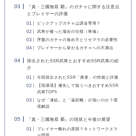
『真・三國無双 覇』のガチャに関する注意点
とプレイヤーの評価
ピックアップガチャは課金専用？
武将が被った場合の仕様（将魂）
序盤のガチャの進め方とリセマラの必要性
プレイヤーから挙がるガチャへの不満点
排出されたSSR武将とおすすめSSR武将の紹
介
今回排出されたSSR「典韋」の性能と評価
【現環境】優先して狙うべきおすすめSSR
武将TOP5
なぜ「凍結」と「遠距離」が強いのか？環
境解説
『真・三國無双 覇』の現状と今後の展望
プレイヤー離れの原因？ネットワークエラ
ー問題