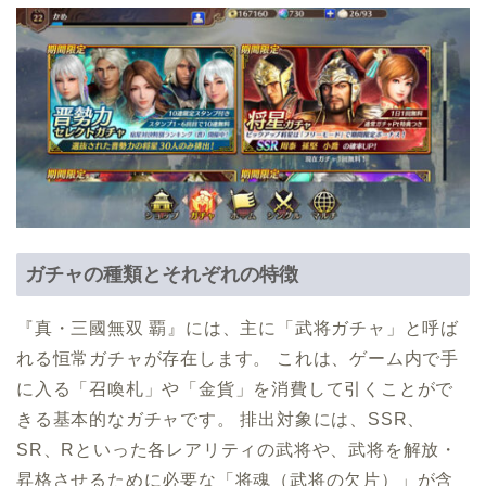
ガチャの種類とそれぞれの特徴
『真・三國無双 覇』には、主に「武将ガチャ」と呼ば
れる恒常ガチャが存在します。 これは、ゲーム内で手
に入る「召喚札」や「金貨」を消費して引くことがで
きる基本的なガチャです。 排出対象には、SSR、
SR、Rといった各レアリティの武将や、武将を解放・
昇格させるために必要な「将魂（武将の欠片）」が含