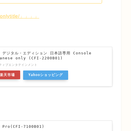
h2-onlytitle/」」」」
n 5 デジタル・エディション 日本語専用 Console
anese only (CFI-2200B01)
ティブエンタテインメント
楽天市場
Yahooショッピング
 Pro(CFI-7100B01)