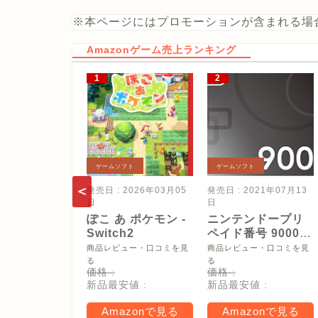
※本ページにはプロモーションが含まれる場
Amazonゲーム売上ランキング
ゲームソフト
ゲームソフト
発売日 : 2026年03月05
発売日 : 2021年07月13
日
日
ぽこ あ ポケモン -
ニンテンドープリ
Switch2
ペイド番号 9000
円|オンラインコー
商品レビュー・口コミを見
商品レビュー・口コミを見
ド版
る
る
価格 :
価格 :
新品最安値 :
新品最安値 :
Amazonで見る
Amazonで見る