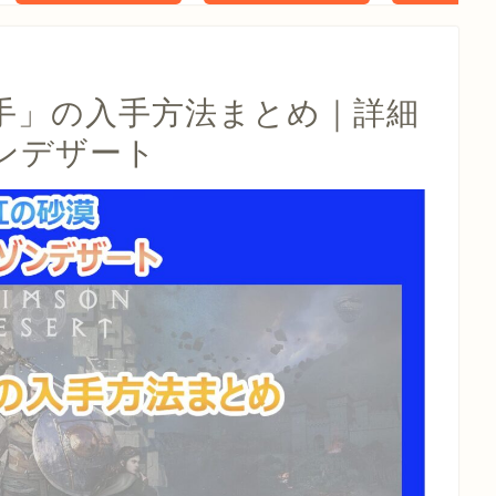
タル特典 家
らべったい
木」 配信
手」の入手方法まとめ｜詳細
ンデザート