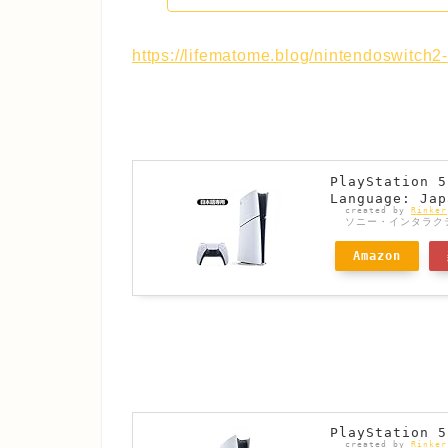
https://lifematome.blog/nintendoswitc
PlayStatio
Language: Jap
created by
Rinker
ソニー・インタラク
Amazon
PlayStation 5
created by
Rinker