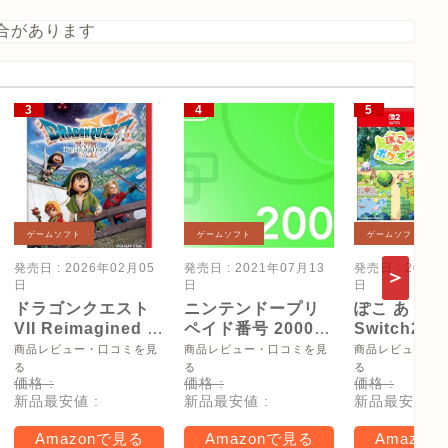
合があります
ゲームソフト
ゲームソフト
ゲームソフト
発売日 : 2026年02月05
発売日 : 2021年07月13
発売日 : 2026
日
日
日
ドラゴンクエスト
ニンテンドープリ
ぽこ あ ポケ
VII Reimagined -
ペイド番号 2000
Switch2
Switch2
円|オンラインコー
【Amazon.
商品レビュー・口コミを見
商品レビュー・口コミを見
商品レビュー・
ド版
リジナル特
る
る
る
価格 :
価格 :
価格 :
タモン型木
新品最安値 :
新品最安値 :
新品最安値 :
ー(サイズ約
16cm) 同梱
Amazonで見る
Amazonで見る
Amazon