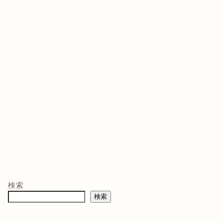
ゲームソフト
ゲームソフト
ゲー
年03月05
発売日 : 2021年07月13
発売日 : 2026年02月12
発売日
日
日
日
モン -
ニンテンドープリ
マリオテニス フィ
バイ
ペイド番号 5000
ーバー -Switch2
クイ
co.jpオ
円|オンラインコー
口コミを見
商品レビュー・口コミを見
商品レビュー・口コミを見
商品
典】メ
ド版
る
る
る
検索
価格 :
価格 :
価格 
製トレ
検索
新品最安値 :
新品最安値 :
新品
直径
 & デジ
で見る
Amazonで見る
Amazonで見る