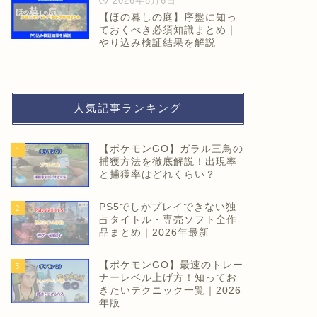
2026年8月6日
【ほの暮しの庭】序盤に知っ
ておくべき必須知識まとめ｜
やり込み検証結果を解説
人気記事ランキング
【ポケモンGO】ガラル三鳥の
1
捕獲方法を徹底解説！出現率
と捕獲率はどれくらい？
PS5でしかプレイできない独
2
占タイトル・専売ソフト全作
品まとめ｜2026年最新
【ポケモンGO】最速のトレー
3
ナーレベル上げ方！知ってお
きたいテクニック一覧｜2026
年版