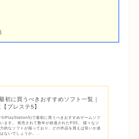
備
】最初に買うべきおすすめソフト一覧｜
年版【プレステ5】
テ5/PlayStation5)で最初に買うべきおすすめゲームソフ
います。 発売されて数年が経過されたPS5。 様々なジ
魅力的なソフトが揃っており、どの作品を買えば良いか迷
はないでしょうか。...