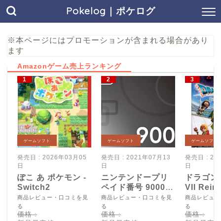
Pokelog｜ポケログ
※本ページにはプロモーションが含まれる場合があり
ます
Amazonゲーム売上ランキング
ゲームソフト
ゲームソフト
ゲームソフト
発売日 : 2026年03月05
発売日 : 2021年07月13
発売日 : 20
日
日
日
ぽこ あ ポケモン -
ニンテンドープリ
ドラゴン
Switch2
ペイド番号 9000
VII Reim
円|オンラインコー
Switch2
商品レビュー・口コミを見
商品レビュー・口コミを見
商品レビュー
ド版
る
る
る
価格 :
価格 :
価格 :