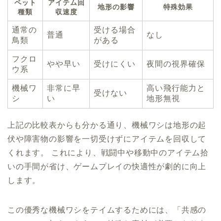
ペット
アイテム回
地形の影響
特殊効果
種類
収速度
通常の
受ける場合
普通
なし
鳥類
がある
フクロ
やや早い
受けにくい
夜間の視界確保
ウ系
機械ワ
非常に早
高い飛行能力と
受けない
シ
い
地形無視
上記の比較表からも分かる通り、機械ワシは地形の起
伏や障害物の影響を一切受けずにアイテムを回収して
くれます。 これにより、戦闘中や移動中のアイテム拾
いの手間が省け、ゲームプレイの快適性が劇的に向上
します。
この優秀な機械ワシをテイムするためには、「共感の