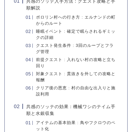
共感のソッテ入手方法 : クエスト攻略と手
順解説
ポロリン村への行き方 : エルナンドの町
からのルート
睡眠イベント : 確定で眠らされるギミッ
クの詳細
クエスト発生条件 : 3回のループとフラ
グ管理
前提クエスト : 入れない村の攻略と立ち
回り
対象クエスト : 貫抜きを外しての攻略と
報酬
クリア後の恩恵 : 村の自由な出入りと施
設利用
共感のソッテの効果 : 機械ワシのテイム手
順と水銀収集
アイテムの基本効果 : 鳥やフクロウのペ
ット化