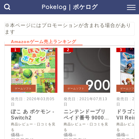
Pokelog｜ポケログ
※本ページにはプロモーションが含まれる場合があり
ます
Amazonゲーム売上ランキング
ゲームソフト
ゲームソフト
ゲームソフト
発売日 : 2026年03月05
発売日 : 2021年07月13
発売日 : 20
日
日
日
ぽこ あ ポケモン -
ニンテンドープリ
ドラゴン
Switch2
ペイド番号 9000
VII Reim
円|オンラインコー
Switch2
商品レビュー・口コミを見
商品レビュー・口コミを見
商品レビュー
ド版
る
る
る
価格 :
価格 :
価格 :