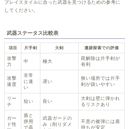
プレイスタイルに合った武器を見つけるための参考に
してください。
武器ステータス比較表
項目
片手剣
大剣
遺跡探索での評価
攻撃
罠解除は片手剣が
中
極大
力
有利
非常
攻撃
狭い場所では片手
に速
遅い
速度
剣が扱いやすい
い
リー
大剣は壁に弾かれ
短い
長い
チ
るリスクあり
盾と
ガー
武器ガードの
併用
不意の被弾には盾
ド性
み（削りダメ
で高
持ちが安定