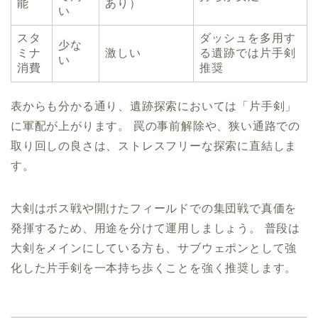
能
あり）
い
スタ
ダッシュを多用す
少な
ミナ
激しい
る遺跡では片手剣
い
消費
推奨
表からも分かる通り、遺跡探索においては「片手剣」
に軍配が上がります。 罠の事前解除や、狭い通路での
取り回しの良さは、ストレスフリーな探索に直結しま
す。
大剣はボス戦や開けたフィールドでの集団戦で真価を
発揮するため、用途を分けて運用しましょう。 普段は
大剣をメインにしている方も、サブウェポンとして強
化した片手剣を一本持ち歩くことを強く推奨します。