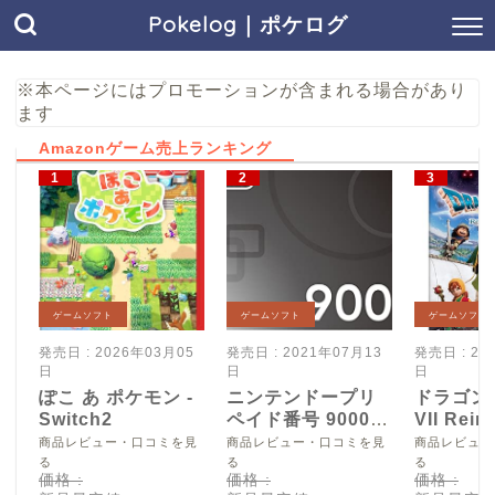
Pokelog｜ポケログ
※本ページにはプロモーションが含まれる場合があり
ます
Amazonゲーム売上ランキング
ゲームソフト
ゲームソフト
ゲームソフト
発売日 : 2026年03月05
発売日 : 2021年07月13
発売日 : 20
日
日
日
ぽこ あ ポケモン -
ニンテンドープリ
ドラゴン
Switch2
ペイド番号 9000
VII Reim
円|オンラインコー
Switch2
商品レビュー・口コミを見
商品レビュー・口コミを見
商品レビュー
ド版
る
る
る
価格 :
価格 :
価格 :