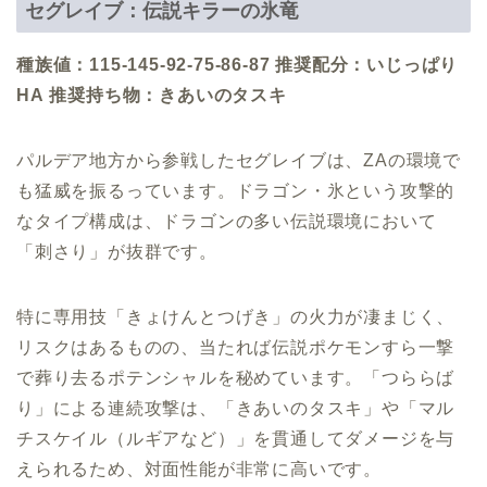
セグレイブ：伝説キラーの氷竜
種族値：115-145-92-75-86-87
推奨配分：いじっぱり
HA
推奨持ち物：きあいのタスキ
パルデア地方から参戦したセグレイブは、ZAの環境で
も猛威を振るっています。ドラゴン・氷という攻撃的
なタイプ構成は、ドラゴンの多い伝説環境において
「刺さり」が抜群です。
特に専用技「きょけんとつげき」の火力が凄まじく、
リスクはあるものの、当たれば伝説ポケモンすら一撃
で葬り去るポテンシャルを秘めています。「つららば
り」による連続攻撃は、「きあいのタスキ」や「マル
チスケイル（ルギアなど）」を貫通してダメージを与
えられるため、対面性能が非常に高いです。