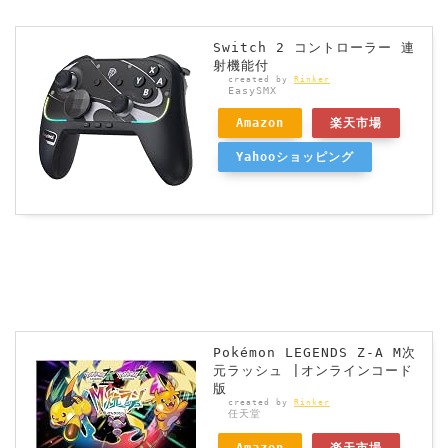
Switch 2 コントローラー 連
射機能付
created by
Rinker
EasySMX
Amazon
楽天市場
Yahooショッピング
Pokémon LEGENDS Z-A M次
元ラッシュ |オンラインコード
版
created by
Rinker
任天堂