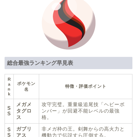
総合最強ランキング早見表
R
ポケモン
a
特徴・評価ポイント
n
名
k
メガメ
攻守完璧。重量級追尾技「ヘビーボ
S
タグロ
ンバー」が回避不能レベルの最強
S
ス
格。
ガブリ
非メガ枠の王。剣舞からの高火力と
S
S
アス
機動力で伝説すら圧倒する。