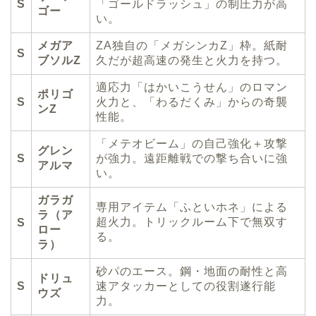
S
「ゴールドラッシュ」の制圧力が高
ゴー
い。
メガア
ZA独自の「メガシンカZ」枠。紙耐
S
ブソルZ
久だが超高速の発生と火力を持つ。
適応力「はかいこうせん」のロマン
ポリゴ
S
火力と、「わるだくみ」からの奇襲
ンZ
性能。
「メテオビーム」の自己強化＋攻撃
グレン
S
が強力。遠距離戦での撃ち合いに強
アルマ
い。
ガラガ
専用アイテム「ふといホネ」による
ラ（ア
超火力。トリックルーム下で無双す
S
ロー
る。
ラ）
砂パのエース。鋼・地面の耐性と高
ドリュ
S
速アタッカーとしての役割遂行能
ウズ
力。