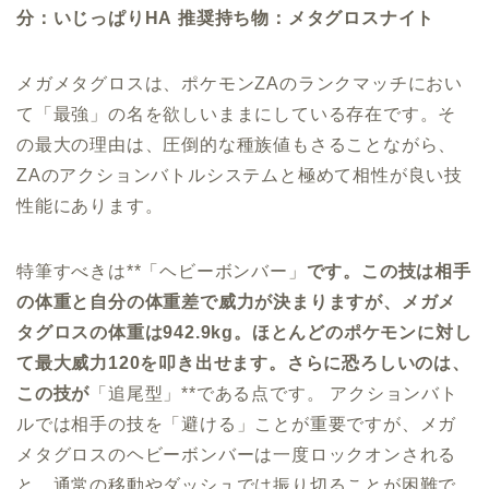
分：いじっぱりHA
推奨持ち物：メタグロスナイト
メガメタグロスは、ポケモンZAのランクマッチにおい
て「最強」の名を欲しいままにしている存在です。そ
の最大の理由は、圧倒的な種族値もさることながら、
ZAのアクションバトルシステムと極めて相性が良い技
性能にあります。
特筆すべきは**「ヘビーボンバー」
です。この技は相手
の体重と自分の体重差で威力が決まりますが、メガメ
タグロスの体重は942.9kg。ほとんどのポケモンに対し
て最大威力120を叩き出せます。さらに恐ろしいのは、
この技が
「追尾型」**である点です。 アクションバト
ルでは相手の技を「避ける」ことが重要ですが、メガ
メタグロスのヘビーボンバーは一度ロックオンされる
と、通常の移動やダッシュでは振り切ることが困難で