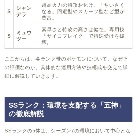
超高火力の特攻お化け。「ちいさく
シャン
S
なる」回避型やスカーフ型など型が
デラ
豊富。
素早さと特攻の高さは健在。専用技
ミュウ
S
「サイコブレイク」で特殊受けを破
ツー
壊。
ここからは、各ランク帯のポケモンについて、なぜそ
の評価なのか、具体的な運用方法や技構成を交えて詳
細に解説していきます。
SSランク：環境を支配する「五神」
の徹底解説
SSランクの5体は、シーズン7の環境において中心とな