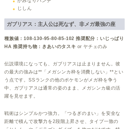
かみなりパンチ
じしん
ガブリアス：主人公は死なず、非メガ最強の座
種族値：108-130-95-80-85-102
推奨配分：いじっぱり
HA
推奨持ち物：きあいのタスキ
or ヤチェのみ
伝説環境になっても、ガブリアスは止まりません。彼
の最大の強みは**「メガシンカ枠を消費しない」**とい
う点です。SSランクの他のポケモンがメガ枠を争う
中、ガブリアスは通常の姿のまま、メガシンカ級の活
躍を見せます。
戦術はシンプルかつ強力。「つるぎのまい」を安全な
距離で積んで攻撃力を2段階上昇させ、タイプ一致の