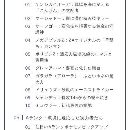
ゲンシカイオーガ：戦場を海に変える
「こんげん」の支配者
マーシャドー：影に潜む積み技キラー
サーフゴー：変化技を拒否する黄金の守
護神
メガアブソルZ：ZAオリジナルの「早撃
ち」ガンマン
ポリゴンZ：適応力破壊光線のロマンと
実用性
グレンアルマ：要塞と化した砲台
ガラガラ（アローラ）：ふといホネの超
火力
ドリュウズ：砂嵐のエースストライカー
シャンデラ：特攻145からの範囲焼き
ミュウツー：初代最強の意地
Aランク：環境に適応した実力者たち
注目のAランクポケモンピックアップ