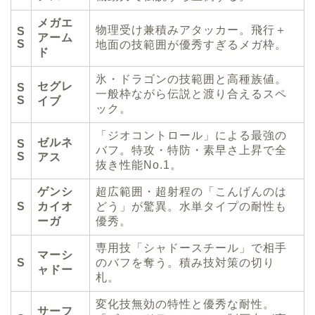
メガエ
物理受け兼積みアタッカー。飛行＋
S
アーム
S
地面の技範囲が優秀すぎるメガ枠。
ド
氷・ドラゴンの技範囲と高種族値。
セグレ
S
一般枠ながら伝説と渡り合えるスペ
S
イブ
ック。
「ジオコントロール」による最強の
ゼルネ
S
バフ。特攻・特防・素早さ上昇で全
S
アス
抜き性能No.1。
ゲンシ
超広範囲・超射程の「こんげんのは
S
カイオ
どう」が驚異。水単タイプの耐性も
ーガ
優秀。
専用技「シャドースチール」で相手
マーシ
S
のバフを奪う。積み技対策の切り
ャドー
札。
変化技無効の特性と優秀な耐性。
サーフ