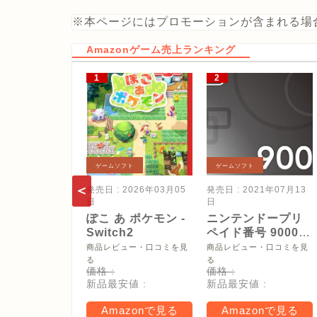
※本ページにはプロモーションが含まれる場
Amazonゲーム売上ランキング
ゲームソフト
ゲームソフト
発売日 : 2026年03月05
発売日 : 2021年07月13
日
日
ぽこ あ ポケモン -
ニンテンドープリ
Switch2
ペイド番号 9000
円|オンラインコー
商品レビュー・口コミを見
商品レビュー・口コミを見
ド版
る
る
価格 :
価格 :
新品最安値 :
新品最安値 :
Amazonで見る
Amazonで見る