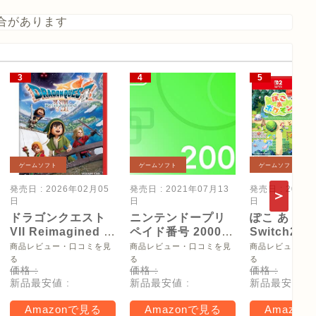
合があります
ゲームソフト
ゲームソフト
ゲームソフト
発売日 : 2026年02月05
発売日 : 2021年07月13
発売日 : 2026
日
日
日
ドラゴンクエスト
ニンテンドープリ
ぽこ あ ポケ
VII Reimagined -
ペイド番号 2000
Switch2
Switch2
円|オンラインコー
【Amazon.
商品レビュー・口コミを見
商品レビュー・口コミを見
商品レビュー・
ド版
リジナル特
る
る
る
価格 :
価格 :
価格 :
タモン型木
新品最安値 :
新品最安値 :
新品最安値 :
ー(サイズ約
16cm) 同梱
Amazonで見る
Amazonで見る
Amazon