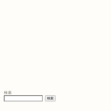
ゲームソフト
ゲームソフト
ゲー
年03月05
発売日 : 2021年07月13
発売日 : 2026年02月12
発売日
日
日
日
モン -
ニンテンドープリ
マリオテニス フィ
バイ
ペイド番号 5000
ーバー -Switch2
クイ
co.jpオ
円|オンラインコー
口コミを見
商品レビュー・口コミを見
商品レビュー・口コミを見
商品
典】メ
ド版
る
る
る
検索
価格 :
価格 :
価格 
製トレ
検索
新品最安値 :
新品最安値 :
新品
直径
 & デジ
で見る
Amazonで見る
Amazonで見る