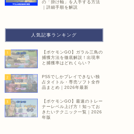
の「掛け軸」を入手する方法
｜詳細手順を解説
人気記事ランキング
【ポケモンGO】ガラル三鳥の
1
捕獲方法を徹底解説！出現率
と捕獲率はどれくらい？
PS5でしかプレイできない独
2
占タイトル・専売ソフト全作
品まとめ｜2026年最新
【ポケモンGO】最速のトレー
3
ナーレベル上げ方！知ってお
きたいテクニック一覧｜2026
年版