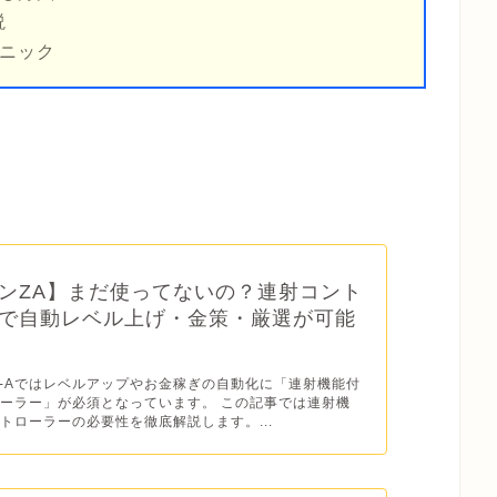
説
クニック
ンZA】まだ使ってないの？連射コント
で自動レベル上げ・金策・厳選が可能
Z-Aではレベルアップやお金稼ぎの自動化に「連射機能付
ーラー」が必須となっています。 この記事では連射機
トローラーの必要性を徹底解説します。...