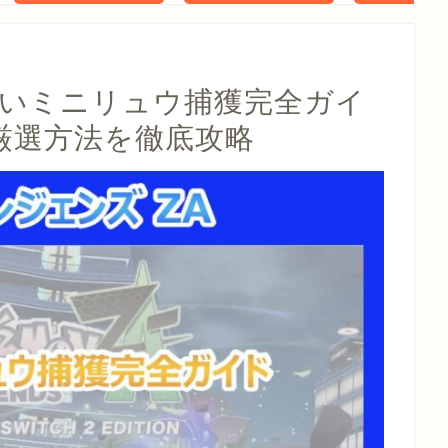
タル特典 家
らべったい
木」 配信
違いミニリュウ捕獲完全ガイ
厳選方法を徹底攻略