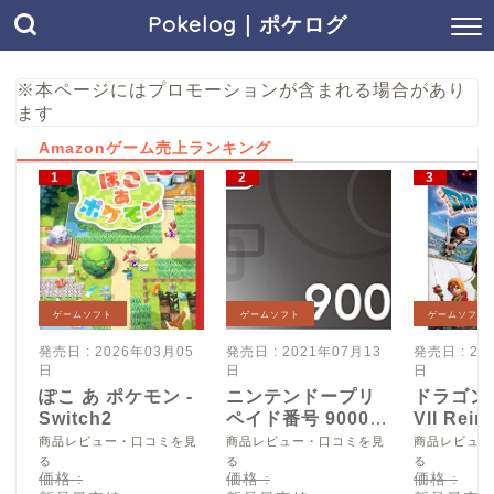
Pokelog｜ポケログ
※本ページにはプロモーションが含まれる場合があり
ます
Amazonゲーム売上ランキング
ゲームソフト
ゲームソフト
ゲームソフト
発売日 : 2026年03月05
発売日 : 2021年07月13
発売日 : 20
日
日
日
ぽこ あ ポケモン -
ニンテンドープリ
ドラゴン
Switch2
ペイド番号 9000
VII Reim
円|オンラインコー
Switch2
商品レビュー・口コミを見
商品レビュー・口コミを見
商品レビュー
ド版
る
る
る
価格 :
価格 :
価格 :