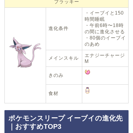
ブラッキー
・イーブイと150
時間睡眠
・午前6時〜18時
進化条件
の間に進化させる
・80個のイーブイ
のあめ
エナジーチャージ
メインスキル
M
きのみ
食材
ポケモンスリープ イーブイの進化先
｜おすすめTOP3