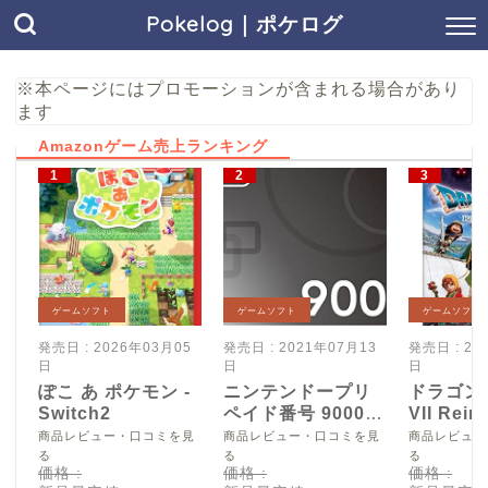
Pokelog｜ポケログ
※本ページにはプロモーションが含まれる場合があり
ます
Amazonゲーム売上ランキング
ゲームソフト
ゲームソフト
ゲームソフト
発売日 : 2026年03月05
発売日 : 2021年07月13
発売日 : 20
日
日
日
ぽこ あ ポケモン -
ニンテンドープリ
ドラゴン
Switch2
ペイド番号 9000
VII Reim
円|オンラインコー
Switch2
商品レビュー・口コミを見
商品レビュー・口コミを見
商品レビュー
ド版
る
る
る
価格 :
価格 :
価格 :