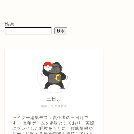
モン -
ニンテンドープリ
マリオテニス フィ
バイ
ペイド番号 5000
ーバー -Switch2
クイ
co.jpオ
円|オンラインコー
口コミを見
商品レビュー・口コミを見
商品レビュー・口コミを見
商品
典】メ
ド版
る
る
る
検索
価格 :
価格 :
価格 
製トレ
検索
新品最安値 :
新品最安値 :
新品
直径
 & デジ
で見る
Amazonで見る
Amazonで見る
具「ひ
うえ
三日月
編集デスク責任者
ライター編集デスク責任者の三日月で
す。 長年ゲームを趣味としており、実際
にプレイした経験をもとに、攻略情報や
ゲームに関する最新情報を発信していま