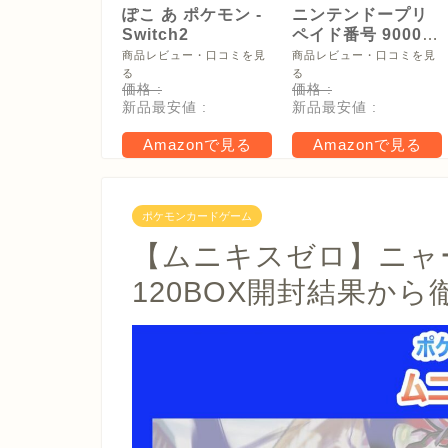
ぽこ あ ポケモン -
ニンテンドープリ
Switch2
ペイド番号 9000
円|オンラインコー
商品レビュー・口コミを見
商品レビュー・口コミを見
ド版
る
る
価格 :
価格 :
新品最安値 :
新品最安値 :
Amazonで見る
Amazonで見る
ポケモンカードゲーム
【ムニキスゼロ】ニャー
120BOX開封結果か