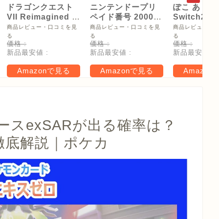
ドラゴンクエスト
ニンテンドープリ
ぽこ あ ポケ
VII Reimagined -
ペイド番号 2000
Switch2
Switch2
円|オンラインコー
【Amazon.
商品レビュー・口コミを見
商品レビュー・口コミを見
商品レビュー・
ド版
リジナル特
る
る
る
価格 :
価格 :
価格 :
タモン型木
新品最安値 :
新品最安値 :
新品最安値 :
ー(サイズ約
16cm) 同梱
Amazonで見る
Amazonで見る
Amazon
タル特典 家
らべったい
木」 配信
スexSARが出る確率は？
ら徹底解説｜ポケカ