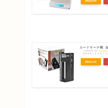
Amazon
カードサーチ機 
created by
Rinker
§Ｒ∞Ｒｉｋｏｐｉｎ
Amazon