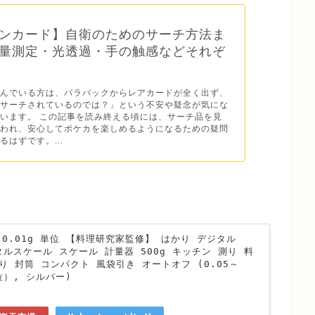
ンカード】自衛のためのサーチ方法ま
量測定・光透過・手の触感などそれぞ
読んでいる方は、バラパックからレアカードが全く出ず、
てサーチされているのでは？」という不安や疑念が気にな
います。 この記事を読み終える頃には、サーチ品を見
養われ、安心してポケカを楽しめるようになるための疑問
るはずです。...
0.01g 単位 【料理研究家監修】 はかり デジタル
ジタルスケール スケール 計量器 500g キッチン 測り 料
り 封筒 コンパクト 風袋引き オートオフ (0.05～
単位）, シルバー)