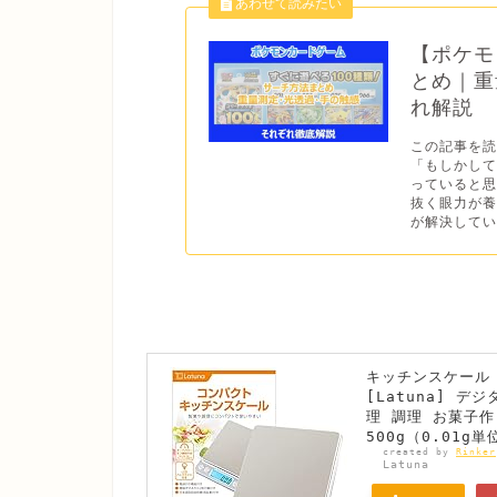
【ポケモ
とめ｜重
れ解説
この記事を
「もしかし
っていると思
抜く眼力が
が解決してい
キッチンスケール 
[Latuna] デ
理 調理 お菓子作
500g（0.01g
created by
Rinker
Latuna