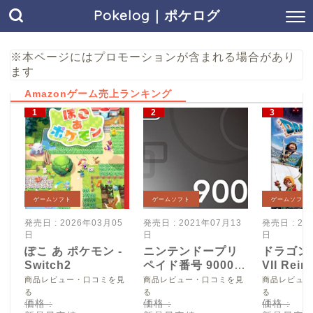
Pokelog｜ポケログ
※本ページにはプロモーションが含まれる場合があり
ます
Amazonゲーム売上ランキング
ゲームソフト
ゲームソフト
ゲームソフト
発売日 : 2026年03月05
発売日 : 2021年07月13
発売日 : 20
日
日
日
ぽこ あ ポケモン -
ニンテンドープリ
ドラゴン
Switch2
ペイド番号 9000
VII Reim
円|オンラインコー
Switch2
商品レビュー・口コミを見
商品レビュー・口コミを見
商品レビュー
ド版
る
る
る
価格 :
価格 :
価格 :