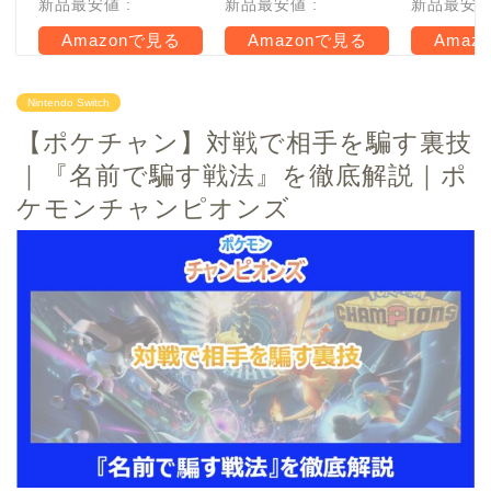
新品最安値 :
新品最安値 :
新品最安値 
Amazonで見る
Amazonで見る
Amaz
Nintendo Switch
【ポケチャン】対戦で相手を騙す裏技
｜『名前で騙す戦法』を徹底解説｜ポ
ケモンチャンピオンズ