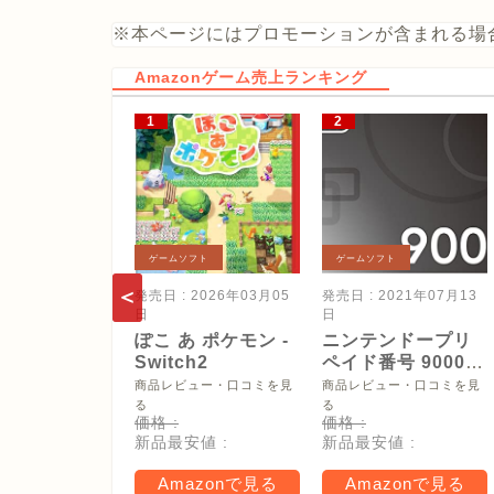
※本ページにはプロモーションが含まれる場
Amazonゲーム売上ランキング
ゲームソフト
ゲームソフト
発売日 : 2026年03月05
発売日 : 2021年07月13
日
日
ぽこ あ ポケモン -
ニンテンドープリ
Switch2
ペイド番号 9000
円|オンラインコー
商品レビュー・口コミを見
商品レビュー・口コミを見
ド版
る
る
価格 :
価格 :
新品最安値 :
新品最安値 :
Amazonで見る
Amazonで見る