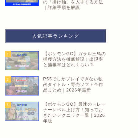
の「掛け軸」を入手する方法
｜詳細手順を解説
人気記事ランキング
【ポケモンGO】ガラル三鳥の
1
捕獲方法を徹底解説！出現率
と捕獲率はどれくらい？
PS5でしかプレイできない独
2
占タイトル・専売ソフト全作
品まとめ｜2026年最新
【ポケモンGO】最速のトレー
3
ナーレベル上げ方！知ってお
きたいテクニック一覧｜2026
年版