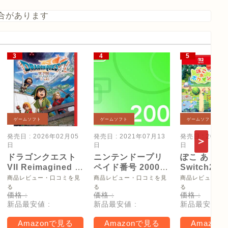
合があります
ゲームソフト
ゲームソフト
ゲームソフト
発売日 : 2026年02月05
発売日 : 2021年07月13
発売日 : 2026
日
日
日
ドラゴンクエスト
ニンテンドープリ
ぽこ あ ポケ
VII Reimagined -
ペイド番号 2000
Switch2
Switch2
円|オンラインコー
【Amazon.
商品レビュー・口コミを見
商品レビュー・口コミを見
商品レビュー・
ド版
リジナル特
る
る
る
価格 :
価格 :
価格 :
タモン型木
新品最安値 :
新品最安値 :
新品最安値 :
ー(サイズ約
16cm) 同梱
Amazonで見る
Amazonで見る
Amazon