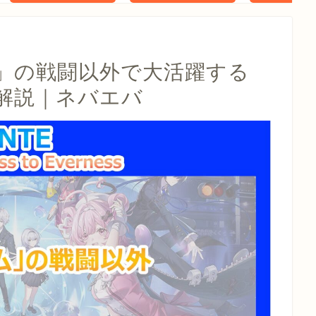
タル特典 家
らべったい
木」 配信
ム」の戦闘以外で大活躍する
解説｜ネバエバ