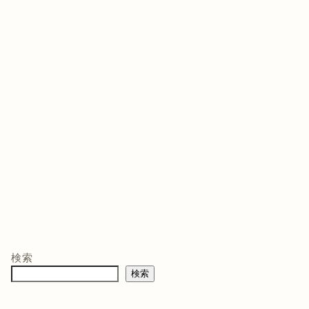
ゲームソフト
ゲームソフト
ゲー
年03月05
発売日 : 2021年07月13
発売日 : 2026年02月12
発売日
日
日
日
モン -
ニンテンドープリ
マリオテニス フィ
バイ
ペイド番号 5000
ーバー -Switch2
クイ
co.jpオ
円|オンラインコー
口コミを見
商品レビュー・口コミを見
商品レビュー・口コミを見
商品
典】メ
ド版
る
る
る
検索
価格 :
価格 :
価格 
製トレ
検索
新品最安値 :
新品最安値 :
新品
直径
 & デジ
で見る
Amazonで見る
Amazonで見る