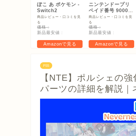
ぽこ あ ポケモン -
ニンテンドープリ
Switch2
ペイド番号 9000
円|オンラインコー
商品レビュー・口コミを見
商品レビュー・口コミを見
ド版
る
る
価格 :
価格 :
新品最安値 :
新品最安値 :
Amazonで見る
Amazonで見る
PS5
【NTE】ポルシェの
パーツの詳細を解説｜