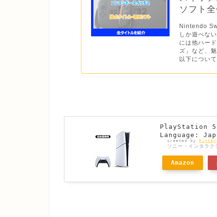
ソフト全作
Nintend
しか遊べない
には他ハー
ズ」など、魅
以下について
PlayStatio
Language: Jap
created by
Rinker
ソニー・インタラク
Amazon