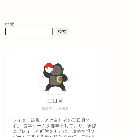
モン -
ニンテンドープリ
マリオテニス フィ
バイ
ペイド番号 5000
ーバー -Switch2
クイ
co.jpオ
円|オンラインコー
口コミを見
商品レビュー・口コミを見
商品レビュー・口コミを見
商品
典】メ
ド版
る
る
る
検索
価格 :
価格 :
価格 
製トレ
検索
新品最安値 :
新品最安値 :
新品
直径
 & デジ
で見る
Amazonで見る
Amazonで見る
具「ひ
うえ
三日月
編集デスク責任者
ライター編集デスク責任者の三日月で
す。 長年ゲームを趣味としており、実際
にプレイした経験をもとに、攻略情報や
ゲームに関する最新情報を発信していま