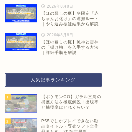
2026年8月8日
【ほの暮しの庭】冬限定「赤
ちゃんお化け」の運搬ルート
｜やり込み検証結果から解説
2026年8月8日
【ほの暮しの庭】風神と雷神
の「掛け軸」を入手する方法
｜詳細手順を解説
人気記事ランキング
【ポケモンGO】ガラル三鳥の
1
捕獲方法を徹底解説！出現率
と捕獲率はどれくらい？
PS5でしかプレイできない独
2
占タイトル・専売ソフト全作
品まとめ｜2026年最新