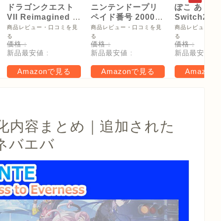
ドラゴンクエスト
ニンテンドープリ
ぽこ あ ポケ
VII Reimagined -
ペイド番号 2000
Switch2
Switch2
円|オンラインコー
【Amazon.
商品レビュー・口コミを見
商品レビュー・口コミを見
商品レビュー・
ド版
リジナル特
る
る
る
価格 :
価格 :
価格 :
タモン型木
新品最安値 :
新品最安値 :
新品最安値 :
ー(サイズ約
16cm) 同梱
Amazonで見る
Amazonで見る
Amazon
タル特典 家
らべったい
木」 配信
強化内容まとめ｜追加された
ネバエバ