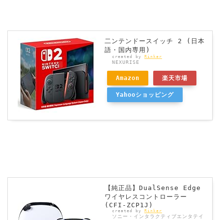
二ンテンドースイッチ 2 (日本
語・国内専用)
created by
Rinker
NEXURISE
Amazon
楽天市場
Yahooショッピング
【純正品】DualSense Edge
ワイヤレスコントローラー
(CFI-ZCP1J)
created by
Rinker
ソニー・インタラクティブエンタテイ