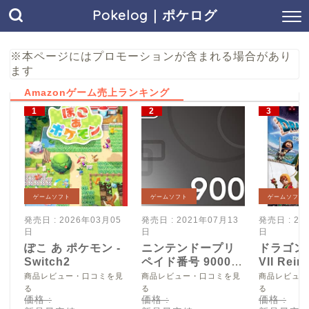
Pokelog｜ポケログ
※本ページにはプロモーションが含まれる場合があり
ます
Amazonゲーム売上ランキング
ゲームソフト
ゲームソフト
ゲームソフト
発売日 : 2026年03月05
発売日 : 2021年07月13
発売日 : 20
日
日
日
ぽこ あ ポケモン -
ニンテンドープリ
ドラゴン
Switch2
ペイド番号 9000
VII Reim
円|オンラインコー
Switch2
商品レビュー・口コミを見
商品レビュー・口コミを見
商品レビュー
ド版
る
る
る
価格 :
価格 :
価格 :