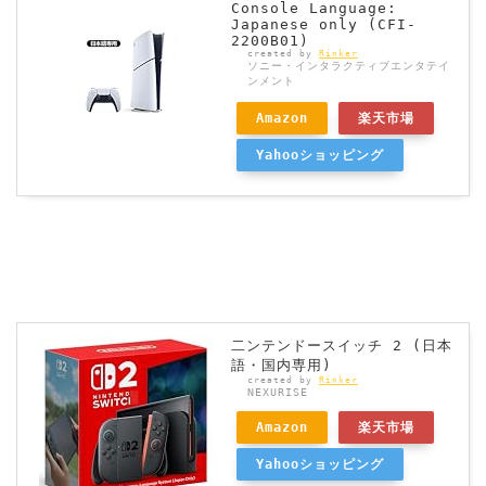
Console Language:
Japanese only (CFI-
2200B01)
created by
Rinker
ソニー・インタラクティブエンタテイ
ンメント
Amazon
楽天市場
Yahooショッピング
二ンテンドースイッチ 2 (日本
語・国内専用)
created by
Rinker
NEXURISE
Amazon
楽天市場
Yahooショッピング