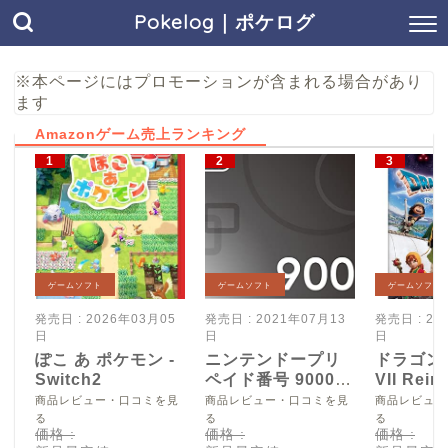
Pokelog｜ポケログ
※本ページにはプロモーションが含まれる場合があり
ます
Amazonゲーム売上ランキング
ゲームソフト
ゲームソフト
ゲームソフト
発売日 : 2026年03月05
発売日 : 2021年07月13
発売日 : 20
日
日
日
ぽこ あ ポケモン -
ニンテンドープリ
ドラゴン
Switch2
ペイド番号 9000
VII Reim
円|オンラインコー
Switch2
商品レビュー・口コミを見
商品レビュー・口コミを見
商品レビュー
ド版
る
る
る
価格 :
価格 :
価格 :