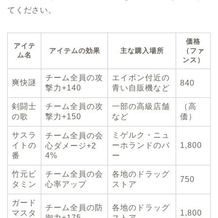
てください。
価格
アイテ
アイテムの効果
主な購入場所
（ファ
ム名
ンス）
チーム全員の攻
エイボン付近の
爽快謎
840
撃力+140
青い自販機など
剣闘士
チーム全員の攻
一部の高級店舗
（高
の歌
撃力+150
など
価）
サスラ
ミゲルク・ニュ
チーム全員の会
イトの
ーホランドのバ
1,800
心ダメージ+2
番
4%
ー
竹元ビ
チーム全員の会
各地のドラッグ
750
タミン
心率アップ
ストア
ガード
チーム全員の防
各地のドラッグ
マスタ
1,800
御力+175
ストア