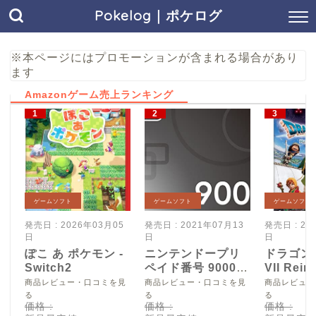
Pokelog｜ポケログ
※本ページにはプロモーションが含まれる場合があり
ます
Amazonゲーム売上ランキング
ゲームソフト
ゲームソフト
ゲームソフト
発売日 : 2026年03月05
発売日 : 2021年07月13
発売日 : 20
日
日
日
ぽこ あ ポケモン -
ニンテンドープリ
ドラゴン
Switch2
ペイド番号 9000
VII Reim
円|オンラインコー
Switch2
商品レビュー・口コミを見
商品レビュー・口コミを見
商品レビュー
ド版
る
る
る
価格 :
価格 :
価格 :