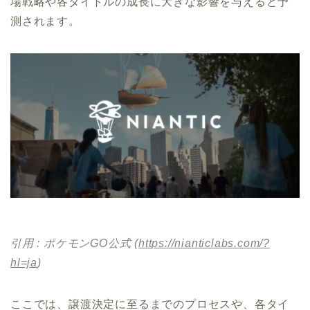
場戦略や各タイトルの成長に大きな影響を与えると予
測されます。
引用 : ポケモンGO公式 (
https://nianticlabs.com/?
hl=ja
)
ここでは、譲渡決定に至るまでのプロセスや、各タイ