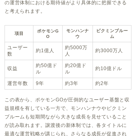
の運営体制における期待値がより具体的に把握できる
と考えられます。
モンハンナ
ピクミンブルー
ポケモンG
項目
O
ウ
ム
ユーザー
約5000万
約1億人
約3000万人
数
人
約50億ド
約20億ド
収益
約10億ドル
ル
ル
運営年数
9年
約3年
約2年
この表から、ポケモンGOが圧倒的なユーザー基盤と収
益規模を有している一方で、モンハンナウやピクミン
ブルームも短期間ながら大きな成長を見せていること
が読み取れます。譲渡後の新体制では、各タイトルに
最適な運営戦略が講じられ、さらなる成長が促進され