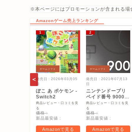
※本ページにはプロモーションが含まれる場
Amazonゲーム売上ランキング
ゲームソフト
ゲームソフト
発売日 : 2026年03月05
発売日 : 2021年07月13
日
日
ぽこ あ ポケモン -
ニンテンドープリ
Switch2
ペイド番号 9000
円|オンラインコー
商品レビュー・口コミを見
商品レビュー・口コミを見
ド版
る
る
価格 :
価格 :
新品最安値 :
新品最安値 :
Amazonで見る
Amazonで見る