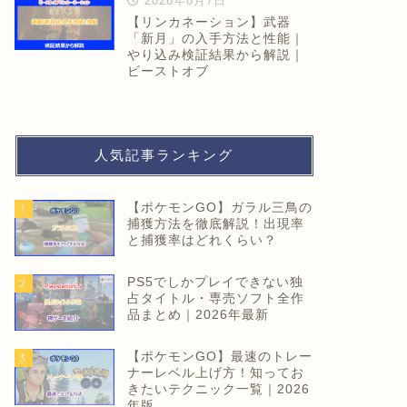
2026年8月7日
【リンカネーション】武器
「新月」の入手方法と性能｜
やり込み検証結果から解説｜
ビーストオブ
人気記事ランキング
【ポケモンGO】ガラル三鳥の
1
捕獲方法を徹底解説！出現率
と捕獲率はどれくらい？
PS5でしかプレイできない独
2
占タイトル・専売ソフト全作
品まとめ｜2026年最新
【ポケモンGO】最速のトレー
3
ナーレベル上げ方！知ってお
きたいテクニック一覧｜2026
年版