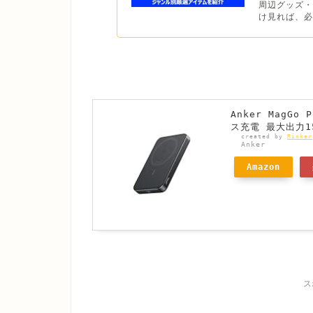
周辺グッズ・
け見れば、必
Anker MagGo 
ス充電 最大出力15
created by
Rinker
Anker
Amazon
ス