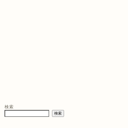
ゲームソフト
ゲームソフト
ゲー
年03月05
発売日 : 2021年07月13
発売日 : 2026年02月12
発売日
日
日
日
モン -
ニンテンドープリ
マリオテニス フィ
バイ
ペイド番号 5000
ーバー -Switch2
クイ
co.jpオ
円|オンラインコー
口コミを見
商品レビュー・口コミを見
商品レビュー・口コミを見
商品
典】メ
ド版
る
る
る
検索
価格 :
価格 :
価格 
製トレ
検索
新品最安値 :
新品最安値 :
新品
直径
 & デジ
で見る
Amazonで見る
Amazonで見る