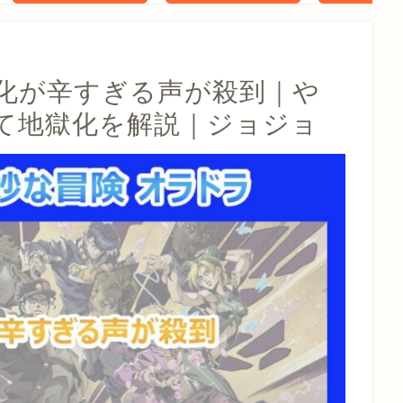
タル特典 家
らべったい
木」 配信
化が辛すぎる声が殺到｜や
て地獄化を解説｜ジョジョ