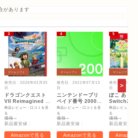
合があります
ゲームソフト
ゲームソフト
ゲームソフト
発売日 : 2026年02月05
発売日 : 2021年07月13
発売日 : 2026
日
日
日
ドラゴンクエスト
ニンテンドープリ
ぽこ あ ポケ
VII Reimagined -
ペイド番号 2000
Switch2
Switch2
円|オンラインコー
【Amazon.
商品レビュー・口コミを見
商品レビュー・口コミを見
商品レビュー・
ド版
リジナル特
る
る
る
価格 :
価格 :
価格 :
タモン型木
新品最安値 :
新品最安値 :
新品最安値 :
ー(サイズ約
16cm) 同梱
Amazonで見る
Amazonで見る
Amazon