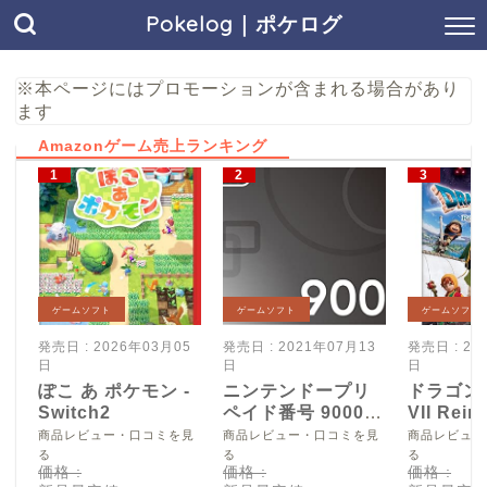
Pokelog｜ポケログ
※本ページにはプロモーションが含まれる場合があり
ます
Amazonゲーム売上ランキング
ゲームソフト
ゲームソフト
ゲームソフト
発売日 : 2026年03月05
発売日 : 2021年07月13
発売日 : 20
日
日
日
ぽこ あ ポケモン -
ニンテンドープリ
ドラゴン
Switch2
ペイド番号 9000
VII Reim
円|オンラインコー
Switch2
商品レビュー・口コミを見
商品レビュー・口コミを見
商品レビュー
ド版
る
る
る
価格 :
価格 :
価格 :