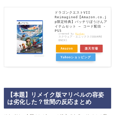
ドラゴンクエストVII
Reimagined【Amazon.co.j
p限定特典】バッチリぼうけんア
イテムセット – コード配信 -
PS5
created by
Rinker
スクウェア・エニックス(SQUARE
ENIX)
Amazon
楽天市場
Yahooショッピング
【本題】リメイク版マリベルの容姿
は劣化した？世間の反応まとめ