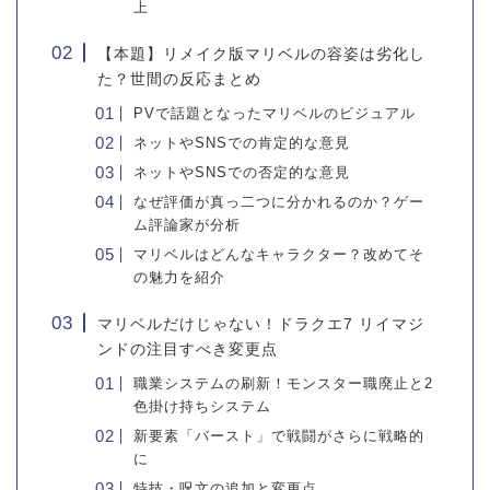
上
【本題】リメイク版マリベルの容姿は劣化し
た？世間の反応まとめ
PVで話題となったマリベルのビジュアル
ネットやSNSでの肯定的な意見
ネットやSNSでの否定的な意見
なぜ評価が真っ二つに分かれるのか？ゲー
ム評論家が分析
マリベルはどんなキャラクター？改めてそ
の魅力を紹介
マリベルだけじゃない！ドラクエ7 リイマジ
ンドの注目すべき変更点
職業システムの刷新！モンスター職廃止と2
色掛け持ちシステム
新要素「バースト」で戦闘がさらに戦略的
に
特技・呪文の追加と変更点