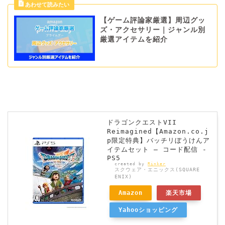
【ゲーム評論家厳選】周辺グッ
ズ・アクセサリー｜ジャンル別
厳選アイテムを紹介
ドラゴンクエストVII
Reimagined【Amazon.co.j
p限定特典】バッチリぼうけんア
イテムセット – コード配信 -
PS5
created by
Rinker
スクウェア・エニックス(SQUARE
ENIX)
Amazon
楽天市場
Yahooショッピング