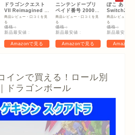
ドラゴンクエスト
ニンテンドープリ
ぽこ あ ポケ
VII Reimagined -
ペイド番号 2000
Switch2
Switch2
円|オンラインコー
【Amazon.
商品レビュー・口コミを見
商品レビュー・口コミを見
商品レビュー・
ド版
リジナル特
る
る
る
価格 :
価格 :
価格 :
タモン型木
新品最安値 :
新品最安値 :
新品最安値 :
ー(サイズ約
16cm) 同梱
Amazonで見る
Amazonで見る
Amazon
タル特典 家
らべったい
木」 配信
コインで買える！ロール別
｜ドラゴンボール