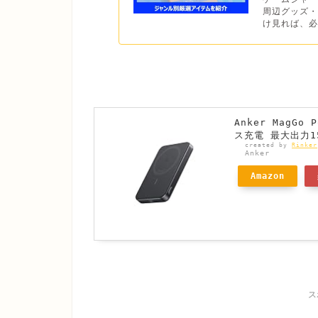
周辺グッズ・
け見れば、必
Anker MagGo 
ス充電 最大出力15
created by
Rinker
Anker
Amazon
ス