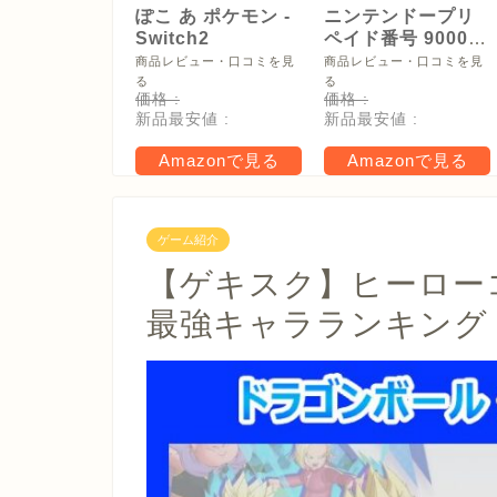
ぽこ あ ポケモン -
ニンテンドープリ
Switch2
ペイド番号 9000
円|オンラインコー
商品レビュー・口コミを見
商品レビュー・口コミを見
ド版
る
る
価格 :
価格 :
新品最安値 :
新品最安値 :
Amazonで見る
Amazonで見る
ゲーム紹介
【ゲキスク】ヒーロー
最強キャラランキング