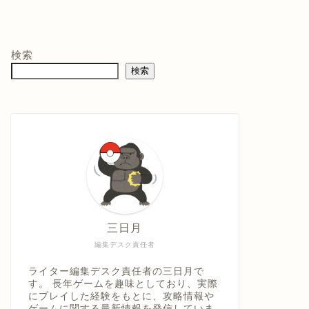
モン -
ニンテンドープリ
マリオテニス フィ
バイ
ペイド番号 5000
ーバー -Switch2
クイ
co.jpオ
円|オンラインコー
口コミを見
商品レビュー・口コミを見
商品レビュー・口コミを見
商品
典】メ
ド版
る
る
る
検索
価格 :
価格 :
価格 
製トレ
検索
新品最安値 :
新品最安値 :
新品
直径
 & デジ
で見る
Amazonで見る
Amazonで見る
具「ひ
うえ
三日月
編集デスク責任者
ライター編集デスク責任者の三日月で
す。 長年ゲームを趣味としており、実際
にプレイした経験をもとに、攻略情報や
ゲームに関する最新情報を発信していま