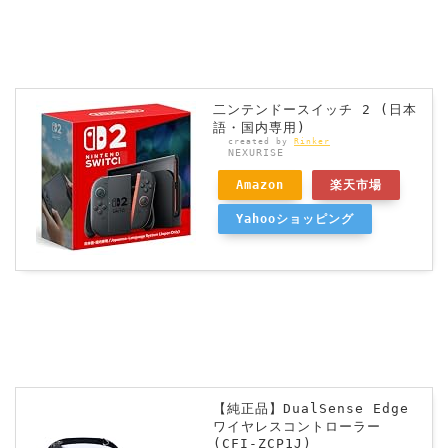
二ンテンドースイッチ 2 (日本
語・国内専用)
created by
Rinker
NEXURISE
Amazon
楽天市場
Yahooショッピング
【純正品】DualSense Edge
ワイヤレスコントローラー
(CFI-ZCP1J)