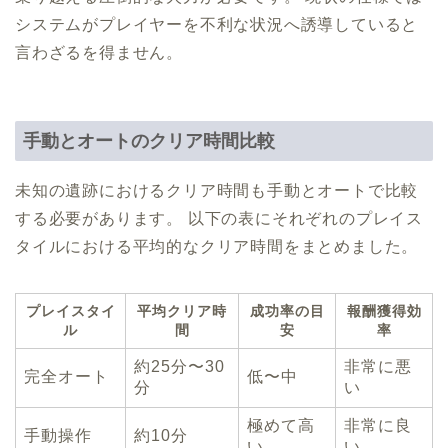
システムがプレイヤーを不利な状況へ誘導していると
言わざるを得ません。
手動とオートのクリア時間比較
未知の遺跡におけるクリア時間も手動とオートで比較
する必要があります。 以下の表にそれぞれのプレイス
タイルにおける平均的なクリア時間をまとめました。
プレイスタイ
平均クリア時
成功率の目
報酬獲得効
ル
間
安
率
約25分〜30
非常に悪
完全オート
低〜中
分
い
極めて高
非常に良
手動操作
約10分
い
い