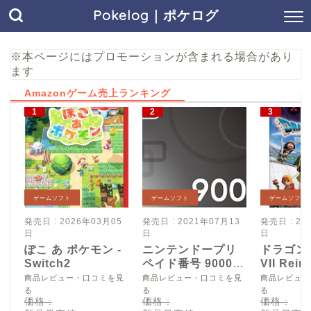
Pokelog｜ポケログ
※本ページにはプロモーションが含まれる場合があり
ます
Amazonゲーム売上ランキング
ゲームソフト
ゲームソフト
ゲームソフト
発売日 : 2026年03月05
発売日 : 2021年07月13
発売日 : 20
日
日
日
ぽこ あ ポケモン -
ニンテンドープリ
ドラゴン
Switch2
ペイド番号 9000
VII Reim
円|オンラインコー
Switch2
商品レビュー・口コミを見
商品レビュー・口コミを見
商品レビュー
ド版
る
る
る
価格 :
価格 :
価格 :