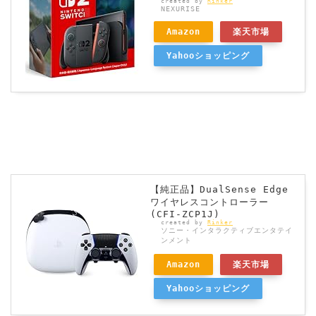
created by
Rinker
NEXURISE
Amazon
楽天市場
Yahooショッピング
【純正品】DualSense Edge
ワイヤレスコントローラー
(CFI-ZCP1J)
created by
Rinker
ソニー・インタラクティブエンタテイ
ンメント
Amazon
楽天市場
Yahooショッピング