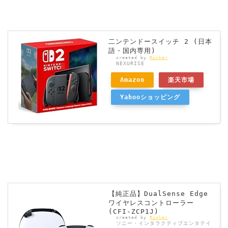
二ンテンドースイッチ 2 (日本
語・国内専用)
created by
Rinker
NEXURISE
Amazon
楽天市場
Yahooショッピング
【純正品】DualSense Edge
ワイヤレスコントローラー
(CFI-ZCP1J)
created by
Rinker
ソニー・インタラクティブエンタテイ