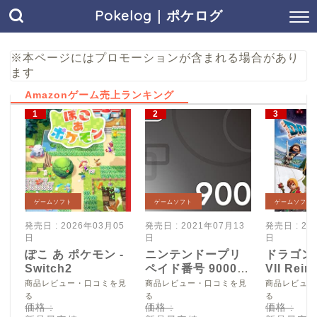
Pokelog｜ポケログ
※本ページにはプロモーションが含まれる場合があり
ます
Amazonゲーム売上ランキング
ゲームソフト
ゲームソフト
ゲームソフト
発売日 : 2026年03月05
発売日 : 2021年07月13
発売日 : 20
日
日
日
ぽこ あ ポケモン -
ニンテンドープリ
ドラゴン
Switch2
ペイド番号 9000
VII Reim
円|オンラインコー
Switch2
商品レビュー・口コミを見
商品レビュー・口コミを見
商品レビュー
ド版
る
る
る
価格 :
価格 :
価格 :