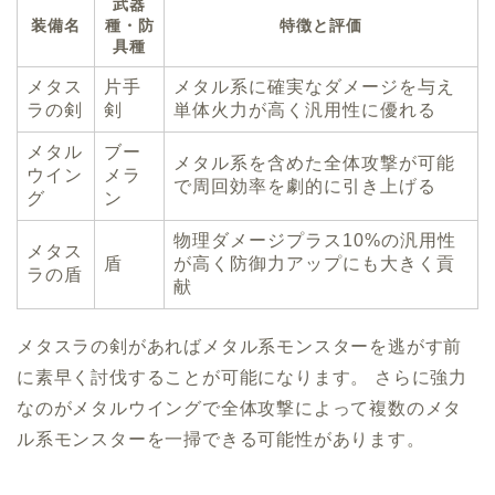
武器
装備名
種・防
特徴と評価
具種
メタス
片手
メタル系に確実なダメージを与え
ラの剣
剣
単体火力が高く汎用性に優れる
メタル
ブー
メタル系を含めた全体攻撃が可能
ウイン
メラ
で周回効率を劇的に引き上げる
グ
ン
物理ダメージプラス10%の汎用性
メタス
盾
が高く防御力アップにも大きく貢
ラの盾
献
メタスラの剣があればメタル系モンスターを逃がす前
に素早く討伐することが可能になります。 さらに強力
なのがメタルウイングで全体攻撃によって複数のメタ
ル系モンスターを一掃できる可能性があります。